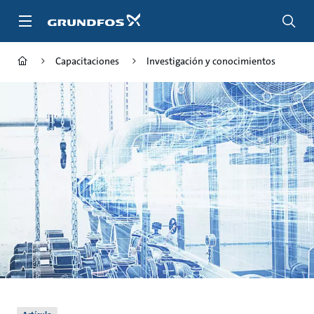
Saltar
al
contenido
principal
Capacitaciones
Investigación y conocimientos