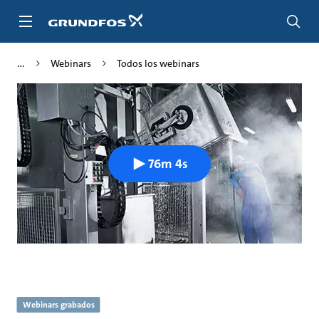
Saltar
al
contenido
principal
Webinars
Todos los webinars
76m 4s
Webinars grabados