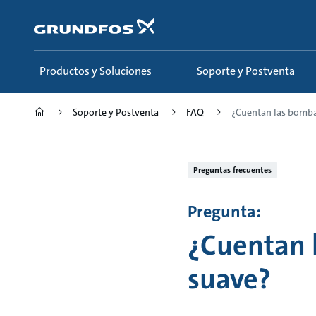
Saltar
al
contenido
principal
Productos y Soluciones
Soporte y Postventa
Soporte y Postventa
FAQ
¿Cuentan las bomba
Preguntas frecuentes
Pregunta:
¿Cuentan 
suave?