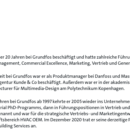
 über 20 Jahren bei Grundfos beschäftigt und hatte zahlreiche Füh
agement, Commercial Excellence, Marketing, Vertrieb und Gene
Zeit bei Grundfos war er als Produktmanager bei Danfoss und Ma
entur Kunde & Co beschäftigt. Außerdem war er in der akademisc
Lecturer für Multimedia-Design am Polytechnikum Kopenhagen.
ahren bei Grundfos ab 1997 kehrte er 2005 wieder ins Unternehm
trial PhD-Programms, dann in Führungspositionen in Vertrieb un
rnannt und war für die strategische Vertriebs- und Marketingentwi
tsbereich HVAC OEM. Im Dezember 2020 trat er seine derzeitige Po
ilding Services an.