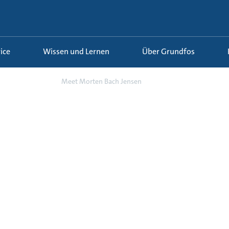
ice
Wissen und Lernen
Über Grundfos
r und Veran...
Meet Morten Bach Jensen