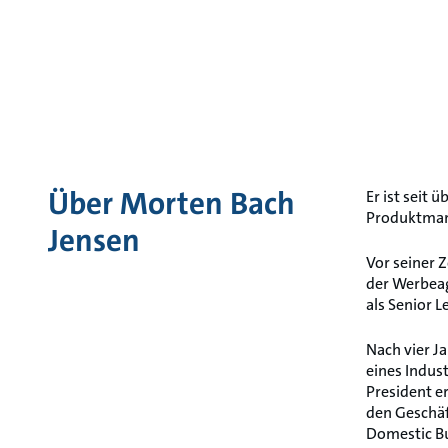
Über Morten Bach
Er ist seit
Produktman
Jensen
Vor seiner 
der Werbeag
als Senior 
Nach vier J
eines Indus
President e
den Geschäf
Domestic Bu