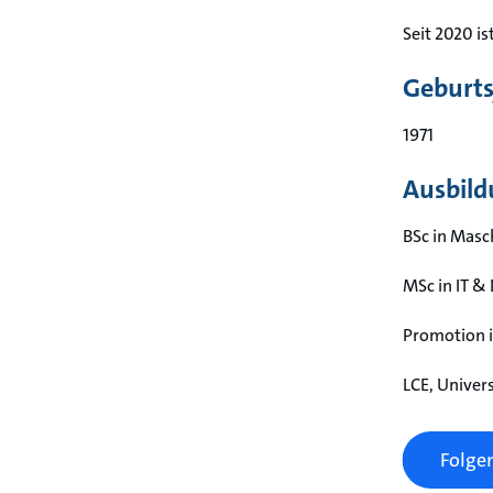
Seit 2020 i
Geburts
1971
Ausbild
BSc in Masc
MSc in IT &
Promotion 
LCE, Univer
Folgen