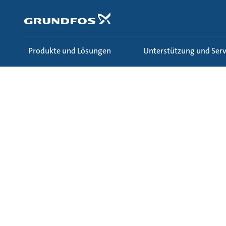
Zum
Inhalt
springen
Produkte und Lösungen
Unterstützung und Serv
Über Grundfos
Wer wir sind
Führung, Struktu