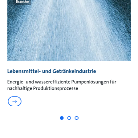
Branche
Lebensmittel- und Getränkeindustrie
A
Energie- und wassereffiziente Pumpenlösungen für
Na
nachhaltige Produktionsprozesse
un