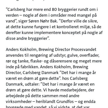
”Carlsberg har mere end 80 bryggerier rundt om i
verden – nogle af dem i områder med mangel på
vand”, siger Søren Nøhr Bak. ”Derfor ville de sikre,
at dette kunne fungere i et kontrolleret miljø, så de
derefter kunne implementere konceptet på nogle af
disse andre bryggerier”.
Anders Kokholm, Brewing Director Procesvandet
anvendes til rengøring af udstyr, gulve, overflader,
rør og tanke, flaske- og dåserensere og meget mere
inde på fabrikken. Anders Kokholm, Brewing
Director, Carlsberg Danmark ”Det har i mange år
været en drøm at gøre dette”. hos Carlsberg
Danmark, udtaler: ”Det har i mange år været en
drøm at gøre dette. Vi havde medarbejdere, der
arbejdede på dette sammen med andre
virksomheder – heriblandt Grundfos – og endda
bryggede med vandet, så vi vidste, at det var