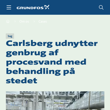
Gå
til
hovedindhold
Om os
Cases
Sag
Carlsberg udnytter
genbrug af
procesvand med
behandling på
stedet