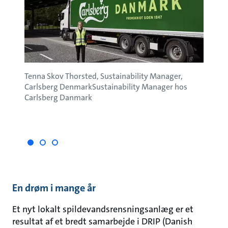
r,
Tenna Skov Thorsted, Sustainability Manager,
Andrea
Carlsberg DenmarkSustainability Manager hos
Manag
.
Carlsberg Danmark
Anlæg
proce
som p
En drøm i mange år
Et nyt lokalt spildevandsrensningsanlæg er et
resultat af et bredt samarbejde i DRIP (Danish