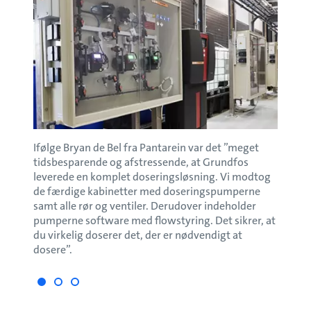
et i
Ifølge Bryan de Bel fra Pantarein var det ”meget
Grund
t
tidsbesparende og afstressende, at Grundfos
uden 
å
leverede en komplet doseringsløsning. Vi modtog
de færdige kabinetter med doseringspumperne
samt alle rør og ventiler. Derudover indeholder
pumperne software med flowstyring. Det sikrer, at
du virkelig doserer det, der er nødvendigt at
dosere”.