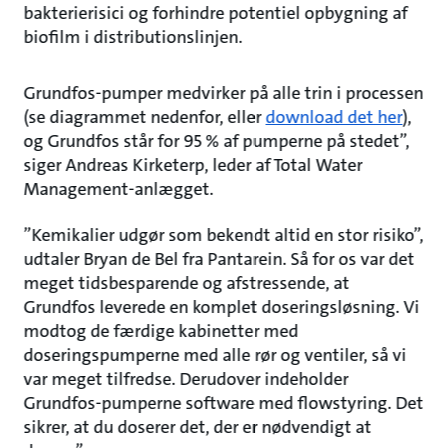
bakterierisici og forhindre potentiel opbygning af
biofilm i distributionslinjen.
Grundfos-pumper medvirker på alle trin i processen
(se diagrammet nedenfor, eller
download det her
),
og Grundfos står for 95 % af pumperne på stedet”,
siger Andreas Kirketerp, leder af Total Water
Management-anlægget.
”Kemikalier udgør som bekendt altid en stor risiko”,
udtaler Bryan de Bel fra Pantarein. Så for os var det
meget tidsbesparende og afstressende, at
Grundfos leverede en komplet doseringsløsning. Vi
modtog de færdige kabinetter med
doseringspumperne med alle rør og ventiler, så vi
var meget tilfredse. Derudover indeholder
Grundfos-pumperne software med flowstyring. Det
sikrer, at du doserer det, der er nødvendigt at