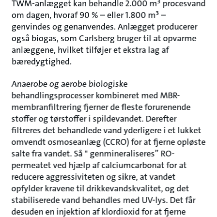
TWM-anlægget kan behandle 2.000 m³ procesvand
om dagen, hvoraf 90 % – eller 1.800 m³ –
genvindes og genanvendes. Anlægget producerer
også biogas, som Carlsberg bruger til at opvarme
anlæggene, hvilket tilføjer et ekstra lag af
bæredygtighed.
Anaerobe og aerobe biologiske
behandlingsprocesser kombineret med MBR-
membranfiltrering fjerner de fleste forurenende
stoffer og tørstoffer i spildevandet. Derefter
filtreres det behandlede vand yderligere i et lukket
omvendt osmoseanlæg (CCRO) for at fjerne opløste
salte fra vandet. Så " genmineraliseres” RO-
permeatet ved hjælp af calciumcarbonat for at
reducere aggressiviteten og sikre, at vandet
opfylder kravene til drikkevandskvalitet, og det
stabiliserede vand behandles med UV-lys. Det får
desuden en injektion af klordioxid for at fjerne