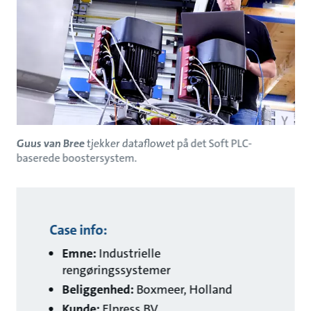
Guus van Bree
tjekker dataflowet på det Soft PLC-
baserede boostersystem.
Case info:
Emne:
Industrielle
rengøringssystemer
Beliggenhed:
Boxmeer, Holland
Kunde:
Elpress BV