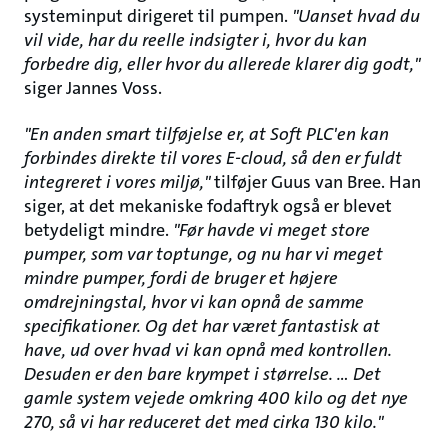
systeminput dirigeret til pumpen.
"Uanset hvad du
vil vide, har du reelle indsigter i, hvor du kan
forbedre dig, eller hvor du allerede klarer dig godt,"
siger Jannes Voss.
"En anden smart tilføjelse er, at Soft PLC'en kan
forbindes direkte til vores E-cloud, så den er fuldt
integreret i vores miljø,"
tilføjer Guus van Bree. Han
siger, at det mekaniske fodaftryk også er blevet
betydeligt mindre.
"Før havde vi meget store
pumper, som var toptunge, og nu har vi meget
mindre pumper, fordi de bruger et højere
omdrejningstal, hvor vi kan opnå de samme
specifikationer. Og det har været fantastisk at
have, ud over hvad vi kan opnå med kontrollen.
Desuden er den bare krympet i størrelse. … Det
gamle system vejede omkring 400 kilo og det nye
270, så vi har reduceret det med cirka 130 kilo."