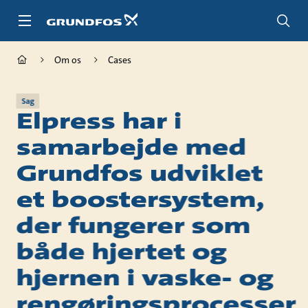
Gå
til
hovedindhold
Om os
Cases
Sag
Elpress har i
samarbejde med
Grundfos udviklet
et boostersystem,
der fungerer som
både hjertet og
hjernen i vaske- og
rengøringsprocesser