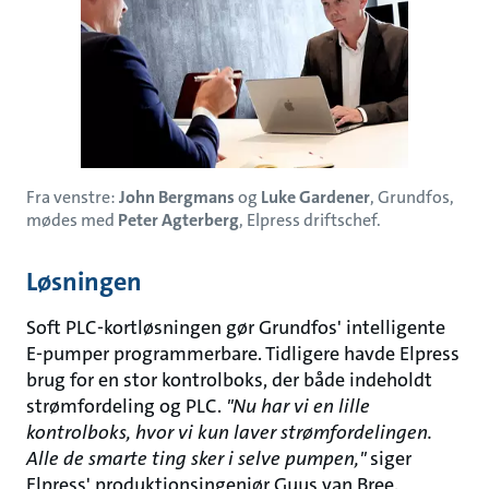
Fra venstre:
John Bergmans
og
Luke Gardener
, Grundfos,
mødes med
Peter Agterberg
, Elpress driftschef.
Løsningen
Soft PLC-kortløsningen gør Grundfos' intelligente
E-pumper programmerbare. Tidligere havde Elpress
brug for en stor kontrolboks, der både indeholdt
strømfordeling og PLC.
"Nu har vi en lille
kontrolboks, hvor vi kun laver strømfordelingen.
Alle de smarte ting sker i selve pumpen,"
siger
Elpress' produktionsingeniør Guus van Bree.