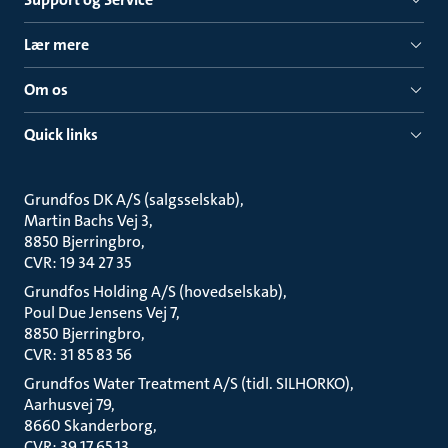
Lær mere
Om os
Quick links
Grundfos DK A/S (salgsselskab)
Martin Bachs Vej 3
8850 Bjerringbro
CVR: 19 34 27 35
Grundfos Holding A/S (hovedselskab)
Poul Due Jensens Vej 7
8850 Bjerringbro
CVR: 31 85 83 56
Grundfos Water Treatment A/S (tidl. SILHORKO)
Aarhusvej 79
8660 Skanderborg
CVR: 39 17 65 13