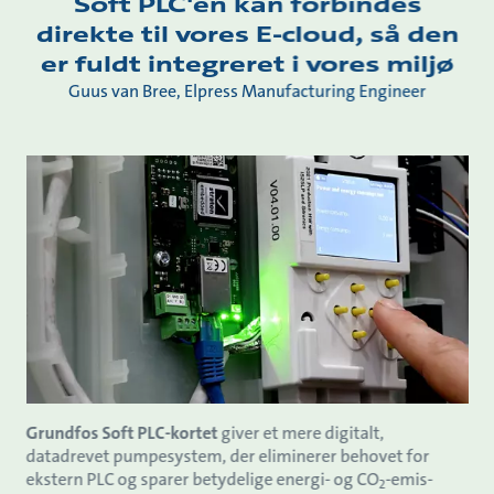
Soft PLC'en kan forbindes
direkte til vores E-cloud, så den
er fuldt integreret i vores miljø
Guus van Bree, Elpress Manufacturing Engineer
Grundfos Soft PLC-kortet
giver et mere digitalt,
datadrevet pumpesystem, der eliminerer behovet for
ekstern PLC og sparer betydelige energi- og CO
-emis-
2