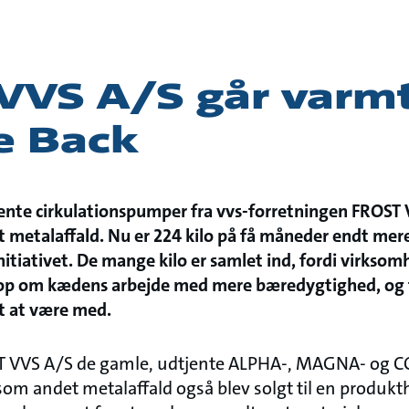
VVS A/S går varmt
e Back
jente cirkulationspumper fra vvs-forretningen FROST
t metalaffald. Nu er 224 kilo på få måneder endt mer
itiativet. De mange kilo er samlet ind, fordi virks
p om kædens arbejde med mere bæredygtighed, og f
mt at være med.
OST VVS A/S de gamle, udtjente ALPHA-, MAGNA- o
som andet metalaffald også blev solgt til en produkt