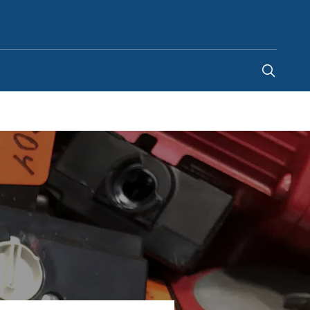
Denmark
-
DA