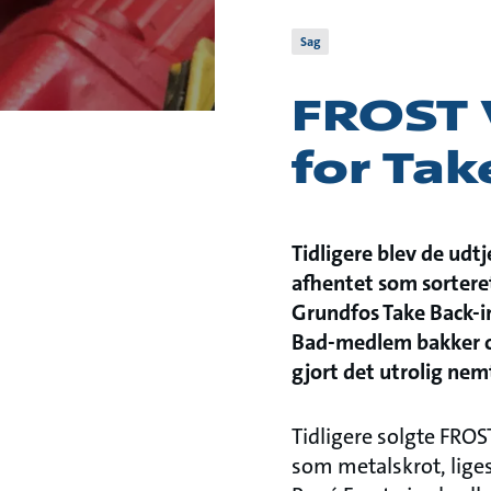
Sag
FROST 
for Tak
Tidligere blev de udt
afhentet som sortere
Grundfos Take Back-in
Bad-medlem bakker o
gjort det utrolig ne
Tidligere solgte FR
som metalskrot, lige