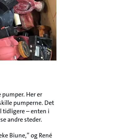
e pumper. Her er
dskille pumperne. Det
tidligere – enten i
se andre steder.
beke Biune,” og René