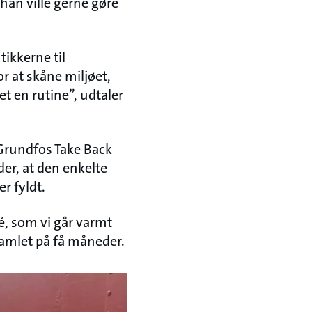
han ville gerne gøre
tikkerne til
r at skåne miljøet,
et en rutine”, udtaler
 Grundfos Take Back
der, at den enkelte
er fyldt.
dé, som vi går varmt
dsamlet på få måneder.