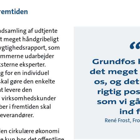
remtiden
indsamling af udtjente
t meget håndgribeligt
ygtighedsrapport, som
lemmerne udarbejder
Grundfos 
sterne eksperter.
det meget
g for en individuel
os, og det
kal gøre den enkelte
 at levere den
rigtig pos
 virksomhedskunder
som vi g
r i fremtiden skal
ind f
leverandører.
René Frost, Fr
den cirkulære økonomi
e kun hos det offentlige