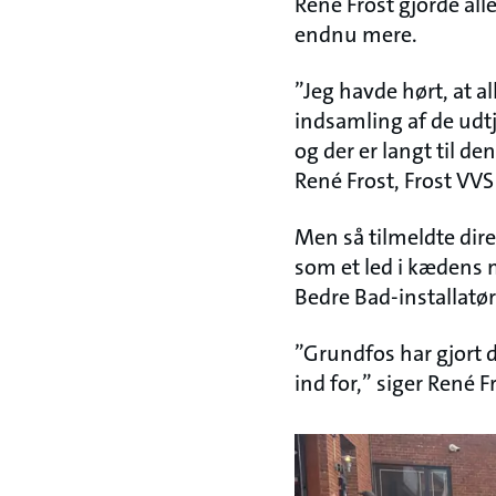
René Frost gjorde al
endnu mere.
”Jeg havde hørt, at a
indsamling af de udtj
og der er langt til de
René Frost, Frost VVS
Men så tilmeldte dir
som et led i kædens m
Bedre Bad-installatør
”Grundfos har gjort d
ind for,” siger René 