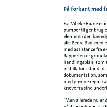
På forkant med f
For Vibeke Biune er 
pumper til genbrug e
element i den bæred
alle Bedre Bad-med
med assistance fra ek
Rapporten er grundla
handlingsplan, som s
installatør i stand til
dokumentation, som
med grønne regnskabe
kræve fra sine under
”Men allerede nu er 
på dagsordenen – ikk