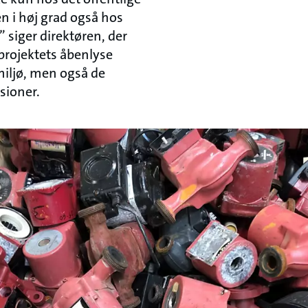
en i høj grad også hos
” siger direktøren, der
projektets åbenlyse
miljø, men også de
sioner.