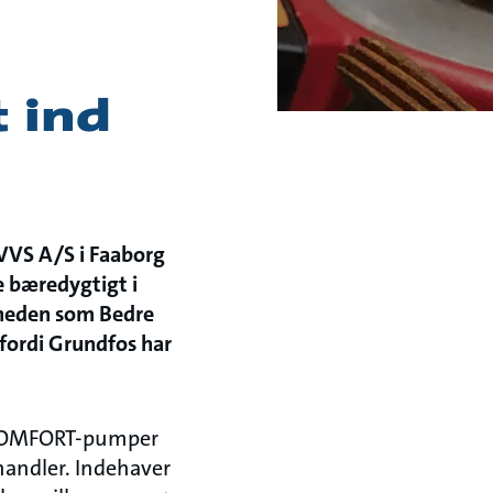
 ind
 VVS A/S i Faaborg
e bæredygtigt i
omheden som Bedre
ordi Grundfos har
g COMFORT-pumper
handler. Indehaver