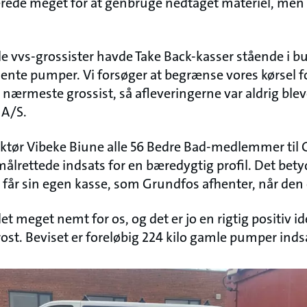
lerede meget for at genbruge nedtaget materiel, men 
lle vvs-grossister havde Take Back-kasser stående i bu
ente pumper. Vi forsøger at begrænse vores kørsel fo
n nærmeste grossist, så afleveringerne var aldrig blev
 A/S.
ektør Vibeke Biune alle 56 Bedre Bad-medlemmer til
ålrettede indsats for en bæredygtig profil. Det bety
 får sin egen kasse, som Grundfos afhenter, når den 
et meget nemt for os, og det er jo en rigtig positiv i
Frost. Beviset er foreløbig 224 kilo gamle pumper in