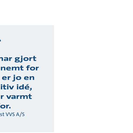
har gjort
 nemt for
 er jo en
itiv idé,
år varmt
or.
ost VVS A/S