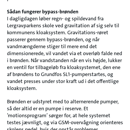
Sådan fungerer bypass-brønden
I dagligdagen løber regn- og spildevand fra
Lergravparkens skole ved gravitation af sig selv til
kommunens kloaksystem. Gravitations-røret
passerer gennem bypass-brønden, og når
vandmængderne stiger til mere end det
dimensionerede, vil vandet via et overløb falde ned
i brønden. Når vandstanden når en vis højde, lukker
en ventil for tilbageløb fra kloaksystemet, den ene
af brøndens to Grundfos SL1-pumperstartes, og
vandet presses under stor kraft ud i det offentlige
kloaksystem.
Brønden er udstyret med to alternerende pumper,
så der altid er en pumpe i reserve. Et
’motionsprogram’ sørger for, at hele systemet
testes jævnligt, og via GSM-overvågning orienteres
skolens pedel, hvis der opstår problemer.