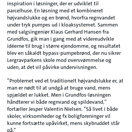
inspiration i løsninger, der er udviklet til
parcelhuse. En løsning med et kombineret
højvandslukke og en brønd, hvorfra regnvandet
under tryk pumpes ud i kloaksystemet. Sammen
med salgsingeniør Klaus Gerhard Hansen fra
Grundfos, gik man i gang med at videreudvikle
idéerne til brug i større ejendomme, og resultatet
blev en såkaldt bypass-pumpebrønd, der nu sikrer
Lergravparkens skole mod oversvømmelse og
uden, at det vil påvirke undervisningen.
”Problemet ved et traditionelt højvandslukke er, at
man er nødt til at undgå at bruge vand, mens
spjældet er lukket. Men i Grundfos-løsningen
håndterer vi både regnvand og spildevand,”
fortæller Jesper Valentin Nielsen. ”Så livet i både
skoler, virksomheder og fx boligforeninger vil
kunne fortsætte upåvirket, mens skybruddet står
på.”