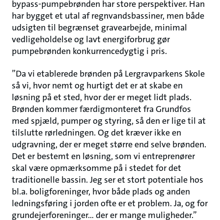
bypass-pumpebrønden har store perspektiver. Han
har bygget et utal af regnvandsbassiner, men både
udsigten til begrænset gravearbejde, minimal
vedligeholdelse og lavt energiforbrug gør
pumpebrønden konkurrencedygtig i pris.
”Da vi etablerede brønden på Lergravparkens Skole
så vi, hvor nemt og hurtigt det er at skabe en
løsning på et sted, hvor der er meget lidt plads.
Brønden kommer færdigmonteret fra Grundfos
med spjæld, pumper og styring, så den er lige til at
tilslutte rørledningen. Og det kræver ikke en
udgravning, der er meget større end selve brønden.
Det er bestemt en løsning, som vi entreprenører
skal være opmærksomme på i stedet for det
traditionelle bassin. Jeg ser et stort potentiale hos
bl.a. boligforeninger, hvor både plads og anden
ledningsføring i jorden ofte er et problem. Ja, og for
grundejerforeninger... der er mange muligheder.”