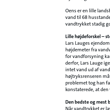
Oens er en lille land
vand til 68 husstande,
vandtrykket stadig g
Lille højdeforskel – s
Lars Lauges ejendom l
højdemeter fra vandv
for vandforsyning ka
derfor, Lars Lauge i
intet vand ud af va
højtryksrenseren måtte
problemet tog han fa
konstaterede, at den
Den bedste og mest 
Når vandtrykket er la