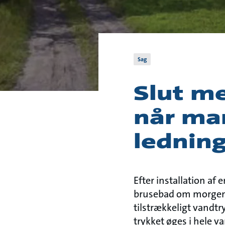
Sag
Slut m
når man
lednin
Efter installation af
brusebad om morgene
tilstrækkeligt vandtr
trykket øges i hele 