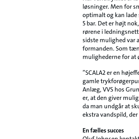
løsninger. Men for s
optimalt og kan lade
5 bar. Det er højt no
rørene i ledningsnett
sidste mulighed var a
formanden. Som tænkt
mulighederne for at 
”SCALA2 er en højeff
gamle trykforøgerpum
Anlæg, VVS hos Grun
er, at den giver muli
da man undgår at sku
ekstra vandspild, der
En fælles succes
Oluf Johnsen kontakte