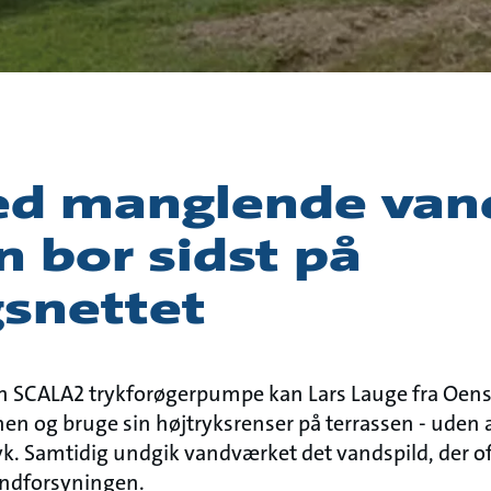
ed manglende van
 bor sidst på
gsnettet
 en SCALA2 trykforøgerpumpe kan Lars Lauge fra Oens
n og bruge sin højtryksrenser på terrassen - uden 
yk. Samtidig undgik vandværket det vandspild, der of
vandforsyningen.