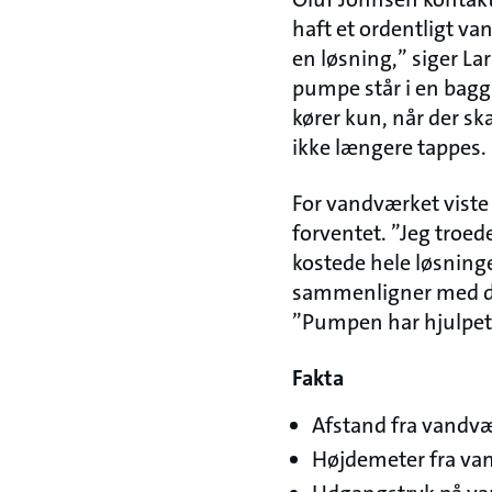
haft et ordentligt van
en løsning,” siger La
pumpe står i en bag
kører kun, når der ska
ikke længere tappes.
For vandværket viste
forventet. ”Jeg troed
kostede hele løsninge
sammenligner med den
”Pumpen har hjulpet 
Fakta
Afstand fra vandvær
Højdemeter fra van