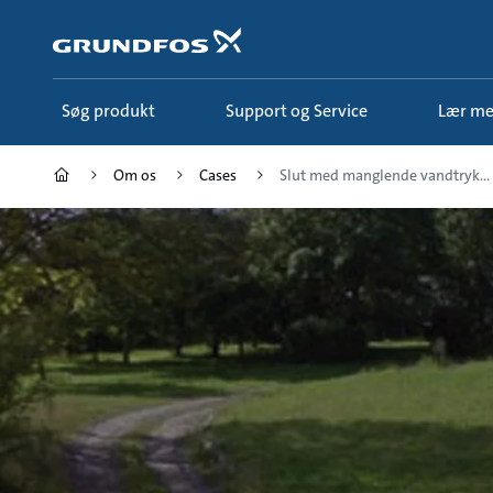
Gå
til
hovedindhold
Søg produkt
Support og Service
Lær m
Om os
Cases
Slut med manglende vandtryk...