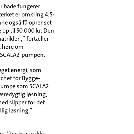
er både fungerer
ærket er omkring 4,5-
unne også få oprenset
 op til 50.000 kr. Den
atriklen,” fortæller
t høre om
et SCALA2-pumpen.
eget energi, som
schef for Bygge-
erpumpe som SCALA2
bæredygtig løsning,
ed slipper for det
llig løsning.”
. ”Jeg har jo ikke