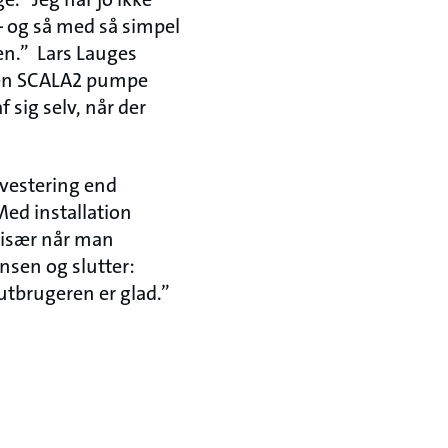
r – og så med så simpel
den.” Lars Lauges
n en SCALA2 pumpe
f sig selv, når der
nvestering end
Med installation
– især når man
nsen og slutter:
utbrugeren er glad.”