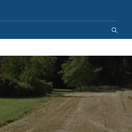
Denmark
-
DA