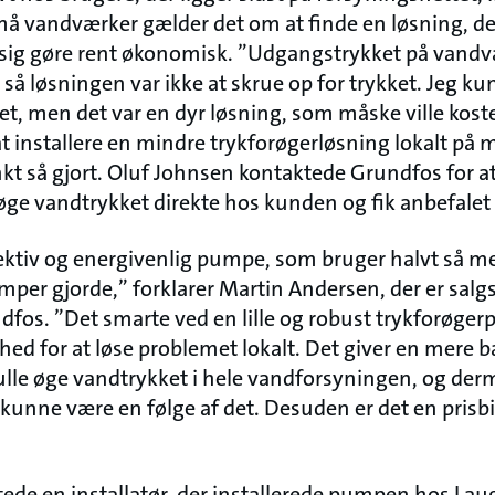
må vandværker gælder det om at finde en løsning, d
 sig gøre rent økonomisk. ”Udgangstrykket på vandv
k, så løsningen var ikke at skrue op for trykket. Jeg k
et, men det var en dyr løsning, som måske ville koste
t installere en mindre trykforøgerløsning lokalt på m
 så gjort. Oluf Johnsen kontaktede Grundfos for a
øge vandtrykket direkte hos kunden og fik anbefal
ektiv og energivenlig pumpe, som bruger halvt så m
per gjorde,” forklarer Martin Andersen, der er salg
dfos. ”Det smarte ved en lille og robust trykforøg
ghed for at løse problemet lokalt. Det giver en mere 
lle øge vandtrykket i hele vandforsyningen, og derm
 kunne være en følge af det. Desuden er det en prisbi
de en installatør, der installerede pumpen hos Lauge