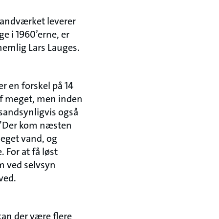
 Vandværket leverer
ge i 1960’erne, er
nemlig Lars Lauges.
r en forskel på 14
 af meget, men inden
 sandsynligvis også
. ”Der kom næsten
eget vand, og
 For at få løst
m ved selvsyn
 ved.
kan der være flere