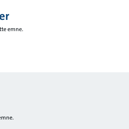
er
ette emne.
 emne.