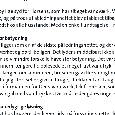
sby lige syd for Horsens, som har sit eget vandværk.
 og på trods af at ledningsnettet blev etableret tilba
odt hos alle husstande. Med en enkelt undtagelse – 
tor betydning
igger som en af de sidste på ledningsnettet, og der e
ærket og op til boligen. Det lyder umiddelbart ikke
n selv mindre forskelle have stor betydning. Det var
gennem længere tid oplevede et meget lavt vandtryk
ndslangen om sommeren, bruseren gav ikke særligt m
 jeg stort set opgive at bruge,” forklarer Lars Lauge.
t i formanden for Oens Vandværk, Oluf Johnsen, so
 var gal med vandtrykket. Det måtte der gøres noget
bæredygtige løsning
vt hos brugere, der ligger sidst på forsyningsnettet, 