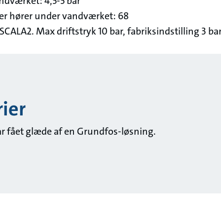
dværket: 4,5-5 bar
er hører under vandværket: 68
SCALA2. Max driftstryk 10 bar, fabriksindstilling 3 bar
ier
har fået glæde af en Grundfos-løsning.