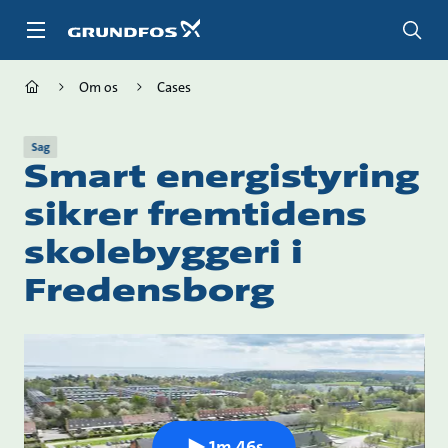
Gå
til
hovedindhold
Om os
Cases
Sag
Smart energistyring
sikrer fremtidens
skolebyggeri i
Fredensborg
1m 46s