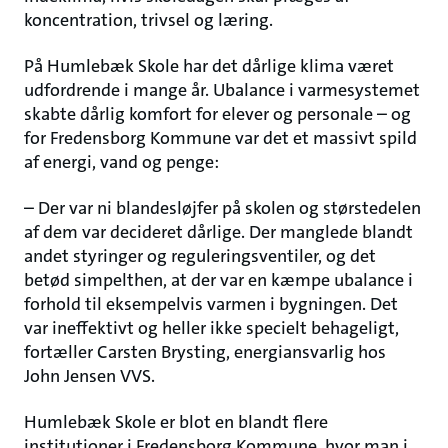
koncentration, trivsel og læring.
På Humlebæk Skole har det dårlige klima været
udfordrende i mange år. Ubalance i varmesystemet
skabte dårlig komfort for elever og personale – og
for Fredensborg Kommune var det et massivt spild
af energi, vand og penge:
– Der var ni blandesløjfer på skolen og størstedelen
af dem var decideret dårlige. Der manglede blandt
andet styringer og reguleringsventiler, og det
betød simpelthen, at der var en kæmpe ubalance i
forhold til eksempelvis varmen i bygningen. Det
var ineffektivt og heller ikke specielt behageligt,
fortæller Carsten Brysting, energiansvarlig hos
John Jensen VVS.
Humlebæk Skole er blot en blandt flere
institutioner i Fredensborg Kommune, hvor man i