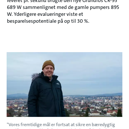
leveret pr. sekund brugte den nye Grundfos CR-95
689 W sammenlignet med de gamle pumpers 895
W. Yderligere evalueringer viste et
besparelsespotentiale på op til 30 %.
"Vores fremtidige mål er fortsat at sikre en bæredygtig