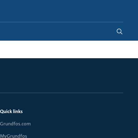
Denmark
-
DA
Quick links
Grundfos.com
MyGrundfos