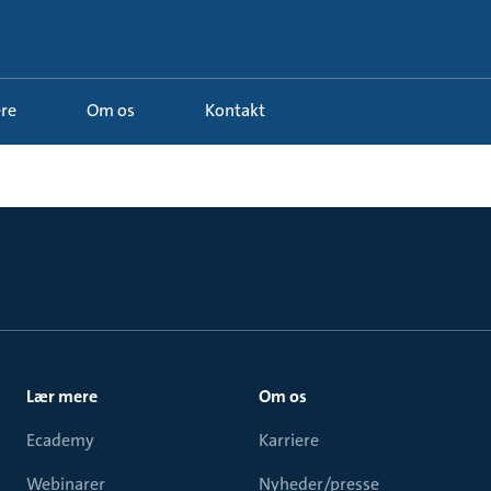
ere
Om os
Kontakt
Lær mere
Om os
Ecademy
Karriere
Webinarer
Nyheder/presse