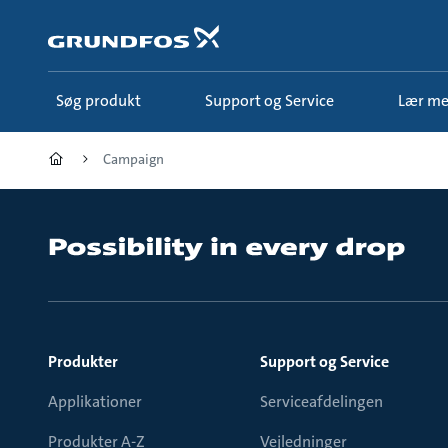
Gå
til
hovedindhold
Søg produkt
Support og Service
Lær m
Campaign
Produkter
Support og Service
Applikationer
Serviceafdelingen
Produkter A-Z
Vejledninger