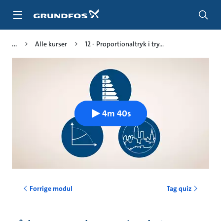
Gå
til
hovedindhold
Alle kurser
12 - Proportionaltryk i try...
4m 40s
Forrige modul
Tag quiz