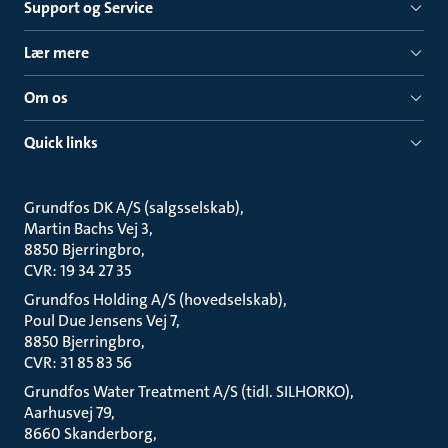
Support og Service
Lær mere
Om os
Quick links
Grundfos DK A/S (salgsselskab)
Martin Bachs Vej 3
8850 Bjerringbro
CVR: 19 34 27 35
Grundfos Holding A/S (hovedselskab)
Poul Due Jensens Vej 7
8850 Bjerringbro
CVR: 31 85 83 56
Grundfos Water Treatment A/S (tidl. SILHORKO)
Aarhusvej 79
8660 Skanderborg