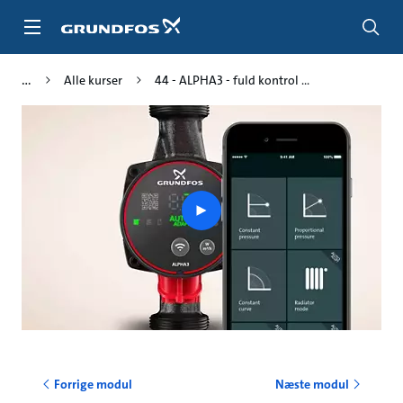
Gå
til
hovedindhold
Alle kurser
44 - ALPHA3 - fuld kontrol ...
Play
video
Forrige modul
Næste modul