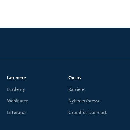
Lær mere
Om os
Ecademy
Karriere
Webinarer
Nyheder/presse
Litteratur
Grundfos Danmark