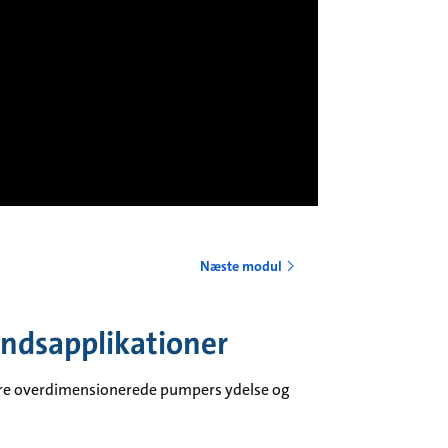
Næste modul
andsapplikationer
lere overdimensionerede pumpers ydelse og