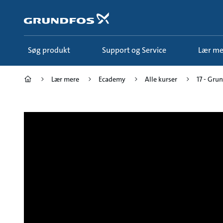
Gå
til
hovedindhold
Søg produkt
Support og Service
Lær m
Lær mere
Ecademy
Alle kurser
17 - Gr