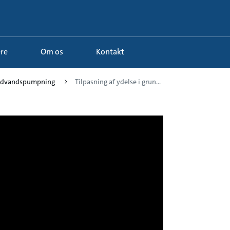
ere
Om os
Kontakt
undvandspumpning
Tilpasning af ydelse i grun...