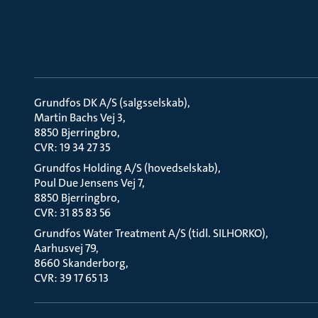
Grundfos DK A/S (salgsselskab)
Martin Bachs Vej 3
8850 Bjerringbro
CVR: 19 34 27 35
Grundfos Holding A/S (hovedselskab)
Poul Due Jensens Vej 7
8850 Bjerringbro
CVR: 31 85 83 56
Grundfos Water Treatment A/S (tidl. SILHORKO)
Aarhusvej 79
8660 Skanderborg
CVR: 39 17 65 13