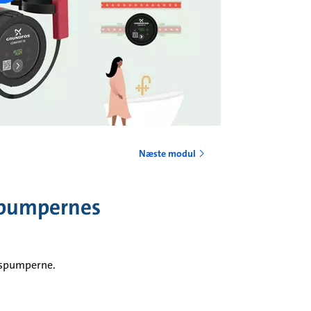
Næste modul
-pumpernes
dspumperne.