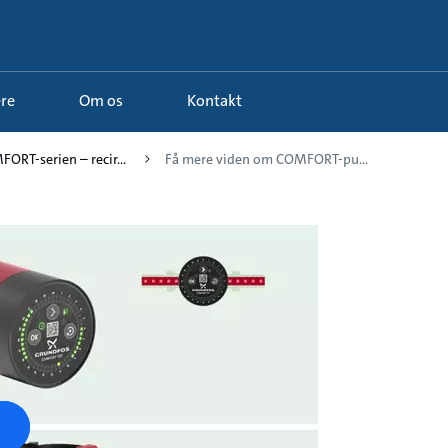
ere
Om os
Kontakt
FORT-serien – recir...
Få mere viden om COMFORT-pu...