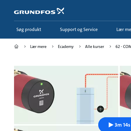
Gå
til
hovedindhold
Søg produkt
Support og Service
Lær m
Lær mere
Ecademy
Alle kurser
62 - COM
3m 14s