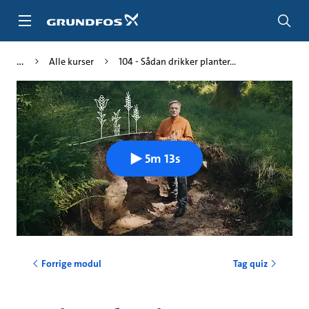
Gå
til
hovedindhold
Alle kurser
104 - Sådan drikker planter...
5m 13s
Forrige modul
Tag quiz