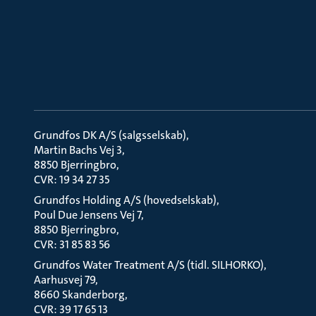
Grundfos DK A/S (salgsselskab)
Martin Bachs Vej 3
8850 Bjerringbro
CVR: 19 34 27 35
Grundfos Holding A/S (hovedselskab)
Poul Due Jensens Vej 7
8850 Bjerringbro
CVR: 31 85 83 56
Grundfos Water Treatment A/S (tidl. SILHORKO)
Aarhusvej 79
8660 Skanderborg
CVR: 39 17 65 13