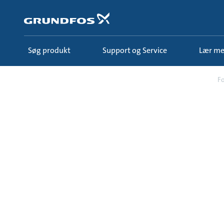
Gå
til
hovedindhold
Søg produkt
Support og Service
Lær m
Lær mere
Ecademy
Alle kursusforløb
Fo