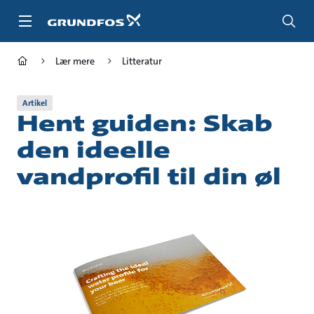
Gå
til
hovedindhold
Lær mere
Litteratur
Artikel
Hent guiden: Skab
den ideelle
vandprofil til din øl