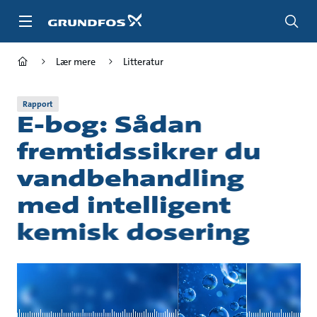
Gå
til
hovedindhold
Lær mere
Litteratur
Rapport
E-bog: Sådan
fremtidssikrer du
vandbehandling
med intelligent
kemisk dosering