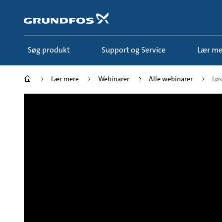
Gå
til
hovedindhold
Søg produkt
Support og Service
Lær m
Lær mere
Webinarer
Alle webinarer
Løs