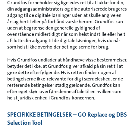
Grundfos forbeholder sig ligeledes ret til at lukke for din,
din adgangsadministrators og dine autoriserede brugeres
adgang til de digitale løsninger uden at skulle angive en
årsag hertil eller på forhånd varsle herom. Grundfos kan
uden at begrænse den generelle gyldighed af
ovenstående midlertidigt når som helst indstille eller helt
afslutte din adgang til de digitale løsninger, hvis du når
som helst ikke overholder betingelserne for brug.
Hvis Grundfos undlader at håndhæve visse bestemmelser,
betyder det ikke, at Grundfos giver afkald på sin ret til at
gøre dette efterfølgende. Hvis retten finder nogen af
betingelserne ikke-relevante for dig i særdeleshed, er de
resterende betingelser stadig gældende. Grundfos kan
efter eget skøn overføre denne aftale til en hvilken som
helst juridisk enhed i Grundfos-koncernen.
SPECIFIKKE BETINGELSER – GO Replace og DBS
Selection Tool