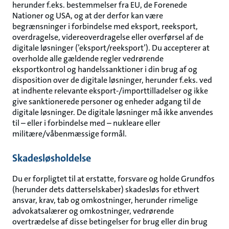
herunder f.eks. bestemmelser fra EU, de Forenede
Nationer og USA, og at der derfor kan være
begrænsninger i forbindelse med eksport, reeksport,
overdragelse, videreoverdragelse eller overførsel af de
digitale løsninger (’eksport/reeksport’). Du accepterer at
overholde alle gældende regler vedrørende
eksportkontrol og handelssanktioner i din brug af og
disposition over de digitale løsninger, herunder f.eks. ved
at indhente relevante eksport-/importtilladelser og ikke
give sanktionerede personer og enheder adgang til de
digitale løsninger. De digitale løsninger må ikke anvendes
til – eller i forbindelse med – nukleare eller
militære/våbenmæssige formål.
Skadesløsholdelse
Du er forpligtet til at erstatte, forsvare og holde Grundfos
(herunder dets datterselskaber) skadesløs for ethvert
ansvar, krav, tab og omkostninger, herunder rimelige
advokatsalærer og omkostninger, vedrørende
overtrædelse af disse betingelser for brug eller din brug