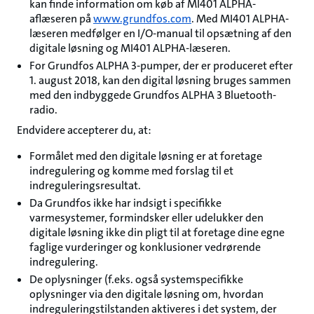
kan finde information om køb af MI401 ALPHA-
aflæseren på
www.grundfos.com
. Med MI401 ALPHA-
læseren medfølger en I/O-manual til opsætning af den
digitale løsning og MI401 ALPHA-læseren.
For Grundfos ALPHA 3-pumper, der er produceret efter
1. august 2018, kan den digital løsning bruges sammen
med den indbyggede Grundfos ALPHA 3 Bluetooth-
radio.
Endvidere accepterer du, at:
Formålet med den digitale løsning er at foretage
indregulering og komme med forslag til et
indreguleringsresultat.
Da Grundfos ikke har indsigt i specifikke
varmesystemer, formindsker eller udelukker den
digitale løsning ikke din pligt til at foretage dine egne
faglige vurderinger og konklusioner vedrørende
indregulering.
De oplysninger (f.eks. også systemspecifikke
oplysninger via den digitale løsning om, hvordan
indreguleringstilstanden aktiveres i det system, der