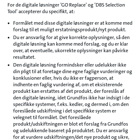
For de digitale løsninger ’GO Replace’ og ’DBS Selection
Tool’ accepterer du specifikt, at:
Formålet med disse digitale løsninger er at komme med
forslag til et muligt erstatningsprodukt/nyt produkt.
Du er ansvarlig for at give korrekte oplysninger, så den
digitale løsning kan komme med forslag, og du er klar
over, at eventuelle, ukorrekte oplysninger kan påvirke
resultatet.
Den digitale løsning formindsker eller udelukker ikke
din pligt til at foretage dine egne faglige vurderinger og
konklusioner eller, hvis du ikke er fagperson, at
indhente en faglig vurdering af, om et eksisterende
produkt kan erstattes af det produkt, der foreslås af
den digitale løsning, idet Grundfos ikke har indsigt i de
specifikke systemer, f.eks. kedler, og dermed i, om den
foreslåede udskiftning i det specifikke system er
velegnet til formålet. Det foreslåede
produkt/udskiftningen er blot et forslag fra Grundfos
og udelukkende baseret på produktet. Du er ansvarlig
for at vurdere udskiftningen/det nye produkt og sikre,