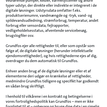
vedrørende pumper, kedler, varmesystemer og andre
typer udstyr, der direkte eller indirekte er integreret i de
digitale løsninger. Udstyrsdata omfatter f.eks.
produktserienumre, vandmængde og -tryk, vand- og
spildevandsudledning, strømforbrug, temperatur, andet
forbrug eller sensordata, fejlrapporter,
vedligeholdelsesstatus, afventende servicebesøg,
brugslogfiler osv.
Grundfos ejer alle rettigheder til, eller som opstår som
følge af, de digitale løsninger (herunder intellektuelle
ejendomsrettigheder), og hvis rettighederne ejes af dig,
overdrager du dem automatisk til Grundfos.
Enhver anden brug af de digitale løsninger eller et af
elementerne deri udgør en krænkelse af rettigheder,
medmindre Grundfos tidligere og specifikt har godkendt
en sådan brug skriftligt.
I henhold til vilkårene i en kontrakt og betingelserne i
vores fortrolighedspolitik kan Grundfos – men er ikke
forpligtet til at – opbevare og bruge dine data i en rimelig