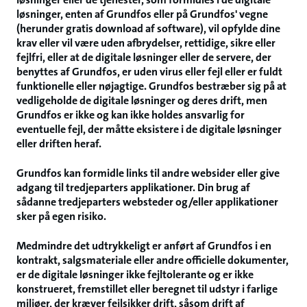
løsninger, enten af Grundfos eller på Grundfos' vegne
(herunder gratis download af software), vil opfylde dine
krav eller vil være uden afbrydelser, rettidige, sikre eller
fejlfri, eller at de digitale løsninger eller de servere, der
benyttes af Grundfos, er uden virus eller fejl eller er fuldt
funktionelle eller nøjagtige. Grundfos bestræber sig på at
vedligeholde de digitale løsninger og deres drift, men
Grundfos er ikke og kan ikke holdes ansvarlig for
eventuelle fejl, der måtte eksistere i de digitale løsninger
eller driften heraf.
Grundfos kan formidle links til andre websider eller give
adgang til tredjeparters applikationer. Din brug af
sådanne tredjeparters websteder og/eller applikationer
sker på egen risiko.
Medmindre det udtrykkeligt er anført af Grundfos i en
kontrakt, salgsmateriale eller andre officielle dokumenter,
er de digitale løsninger ikke fejltolerante og er ikke
konstrueret, fremstillet eller beregnet til udstyr i farlige
miljøer, der kræver fejlsikker drift, såsom drift af