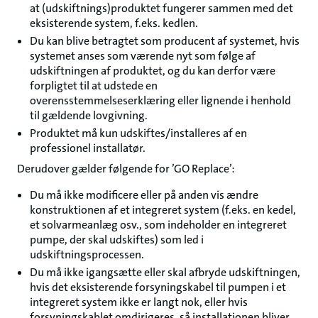
at (udskiftnings)produktet fungerer sammen med det
eksisterende system, f.eks. kedlen.
Du kan blive betragtet som producent af systemet, hvis
systemet anses som værende nyt som følge af
udskiftningen af produktet, og du kan derfor være
forpligtet til at udstede en
overensstemmelseserklæring eller lignende i henhold
til gældende lovgivning.
Produktet må kun udskiftes/installeres af en
professionel installatør.
Derudover gælder følgende for ’GO Replace’:
Du må ikke modificere eller på anden vis ændre
konstruktionen af et integreret system (f.eks. en kedel,
et solvarmeanlæg osv., som indeholder en integreret
pumpe, der skal udskiftes) som led i
udskiftningsprocessen.
Du må ikke igangsætte eller skal afbryde udskiftningen,
hvis det eksisterende forsyningskabel til pumpen i et
integreret system ikke er langt nok, eller hvis
forsyningskablet omdirigeres, så installationen bliver