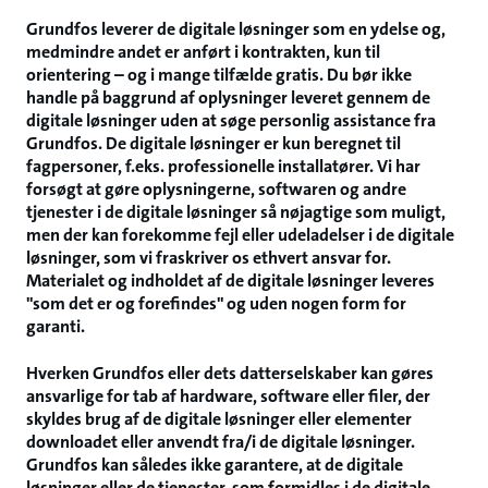
Grundfos leverer de digitale løsninger som en ydelse og,
medmindre andet er anført i kontrakten, kun til
orientering – og i mange tilfælde gratis. Du bør ikke
handle på baggrund af oplysninger leveret gennem de
digitale løsninger uden at søge personlig assistance fra
Grundfos. De digitale løsninger er kun beregnet til
fagpersoner, f.eks. professionelle installatører. Vi har
forsøgt at gøre oplysningerne, softwaren og andre
tjenester i de digitale løsninger så nøjagtige som muligt,
men der kan forekomme fejl eller udeladelser i de digitale
løsninger, som vi fraskriver os ethvert ansvar for.
Materialet og indholdet af de digitale løsninger leveres
"som det er og forefindes" og uden nogen form for
garanti.
Hverken Grundfos eller dets datterselskaber kan gøres
ansvarlige for tab af hardware, software eller filer, der
skyldes brug af de digitale løsninger eller elementer
downloadet eller anvendt fra/i de digitale løsninger.
Grundfos kan således ikke garantere, at de digitale
løsninger eller de tjenester, som formidles i de digitale