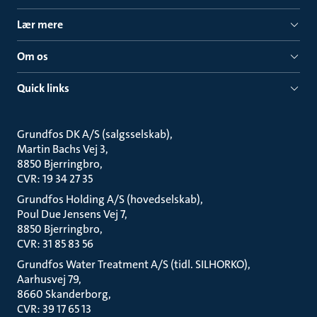
Lær mere
Om os
Quick links
Grundfos DK A/S (salgsselskab)
Martin Bachs Vej 3
8850 Bjerringbro
CVR: 19 34 27 35
Grundfos Holding A/S (hovedselskab)
Poul Due Jensens Vej 7
8850 Bjerringbro
CVR: 31 85 83 56
Grundfos Water Treatment A/S (tidl. SILHORKO)
Aarhusvej 79
8660 Skanderborg
CVR: 39 17 65 13