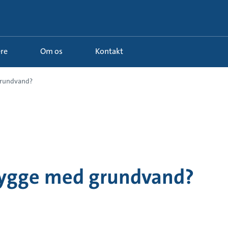
ere
Om os
Kontakt
grundvand?
rygge med grundvand?