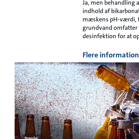
Ja, men behandling a
indhold af bikarbonat
mæskens pH-værdi, fo
grundvand omfatter fj
desinfektion for at o
Flere information
Branche