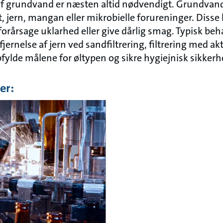
f grundvand er næsten altid nødvendigt. Grundvand 
, jern, mangan eller mikrobielle forureninger. Disse 
rårsage uklarhed eller give dårlig smag. Typisk beh
ernelse af jern ved sandfiltrering, filtrering med akt
pfylde målene for øltypen og sikre hygiejnisk sikker
er: