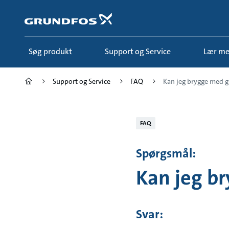
Gå
til
hovedindhold
Søg produkt
Support og Service
Lær m
Support og Service
FAQ
Kan jeg brygge med 
FAQ
Spørgsmål:
Kan jeg b
Svar: