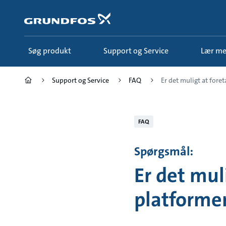
Gå
til
hovedindhold
Søg produkt
Support og Service
Lær m
Support og Service
FAQ
Er det muligt at foret
FAQ
Spørgsmål:
Er det mul
platforme