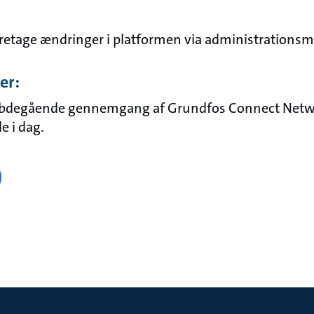
foretage ændringer i platformen via administrations
er:
ybdegående gennemgang af Grundfos Connect Netwo
e i dag.