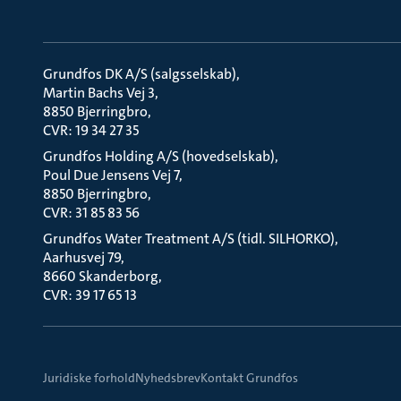
Grundfos DK A/S (salgsselskab)
Martin Bachs Vej 3
8850 Bjerringbro
CVR: 19 34 27 35
Grundfos Holding A/S (hovedselskab)
Poul Due Jensens Vej 7
8850 Bjerringbro
CVR: 31 85 83 56
Grundfos Water Treatment A/S (tidl. SILHORKO)
Aarhusvej 79
8660 Skanderborg
CVR: 39 17 65 13
Juridiske forhold
Nyhedsbrev
Kontakt Grundfos