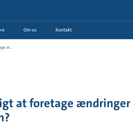
ere
Om os
Kontakt
age æ...
igt at foretage ændringer 
n?