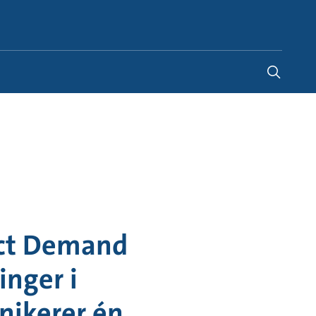
Denmark
-
DA
ect Demand
inger i
nikerer én