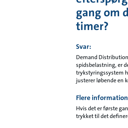
gang om d
timer?
Svar:
Demand Distribution e
spidsbelastning, er 
trykstyringssystem h
justerer løbende en k
Flere information
Hvis det er første g
trykket til det defi