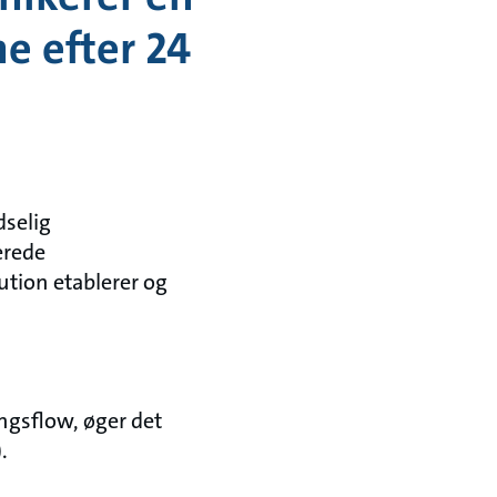
e efter 24
dselig
erede
ution etablerer og
ngsflow, øger det
.