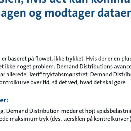
agen og modtager dataen
r baseret på flowet, ikke trykket. Hvis der er en plu
det ikke noget problem. Demand Distributions avanc
ar allerede "lært" tryktabsmønstret. Demand Distrib
ontrolkurve over tid, så det ved, hvad det skal gøre.
er:
ang, Demand Distribution møder et højt spidsbelastni
nerede maksimumtryk (dvs. tærsklen på kontrolkurven)