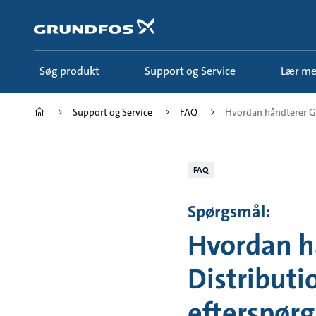
Gå
til
hovedindhold
Søg produkt
Support og Service
Lær m
Support og Service
FAQ
Hvordan håndterer Gr
FAQ
Spørgsmål:
Hvordan h
Distributi
efterspør