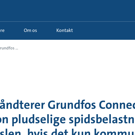
ere
Om os
Kontakt
undfos ...
åndterer Grundfos Conn
on pludselige spidsbelastn
gslen, hvis det kun kommu