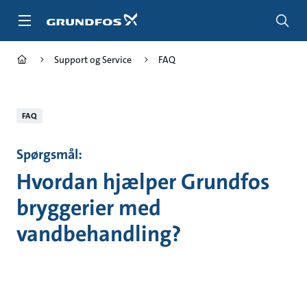
Gå
til
hovedindhold
Support og Service
FAQ
FAQ
Spørgsmål:
Hvordan hjælper Grundfos
bryggerier med
vandbehandling?