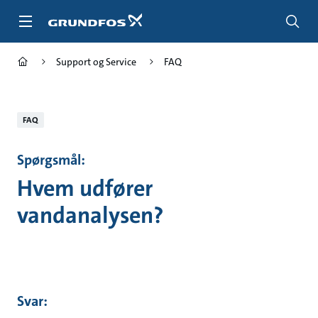
Gå
til
hovedindhold
Support og Service
FAQ
FAQ
Spørgsmål:
Hvem udfører
vandanalysen?
Svar: