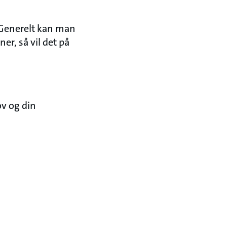
 Generelt kan man
er, så vil det på
ov og din