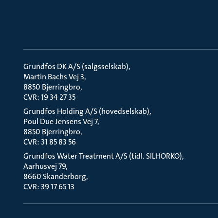
Grundfos DK A/S (salgsselskab)
Martin Bachs Vej 3
8850 Bjerringbro
CVR: 19 34 27 35
Grundfos Holding A/S (hovedselskab)
Poul Due Jensens Vej 7
8850 Bjerringbro
CVR: 31 85 83 56
Grundfos Water Treatment A/S (tidl. SILHORKO)
Aarhusvej 79
8660 Skanderborg
CVR: 39 17 65 13