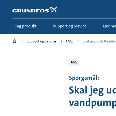
Gå
til
hovedindhold
Søg produkt
Support og Service
Lær m
Support og Service
FAQ
Skal jeg udskifte eller 
FAQ
Spørgsmål:
Skal jeg u
vandpump