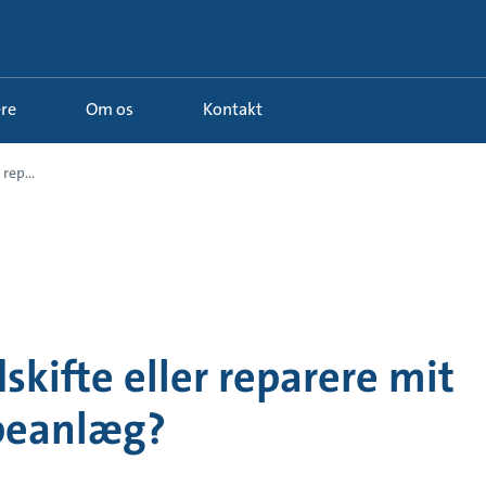
ere
Om os
Kontakt
rep...
dskifte eller reparere mit
eanlæg?