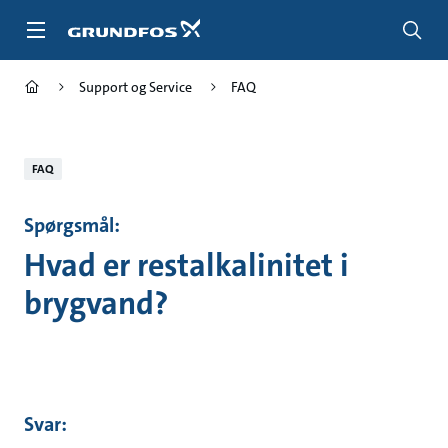
Gå
til
hovedindhold
Support og Service
FAQ
FAQ
Spørgsmål:
Hvad er restalkalinitet i
brygvand?
Svar: