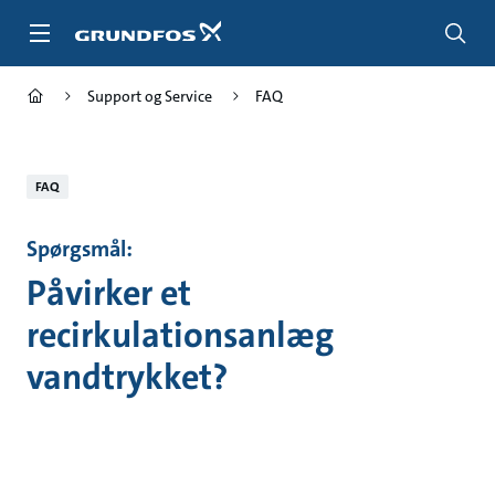
Gå
til
hovedindhold
Support og Service
FAQ
FAQ
Spørgsmål:
Påvirker et
recirkulationsanlæg
vandtrykket?