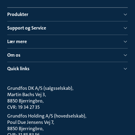
Produkter
Support og Service
Lær mere
Om os
Quick links
Grundfos DK A/S (salgsselskab)
Martin Bachs Vej 3
8850 Bjerringbro
CVR: 19 34 27 35
Grundfos Holding A/S (hovedselskab)
Poul Due Jensens Vej 7
8850 Bjerringbro
CVR: 31 85 83 56