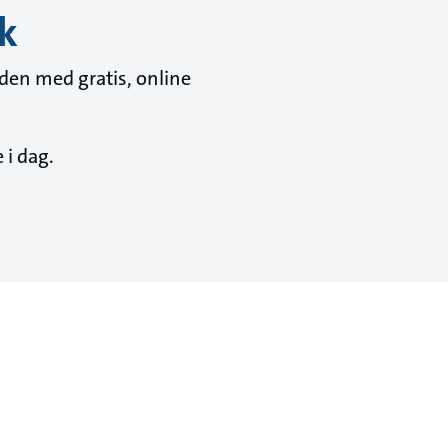
ik
iden med gratis, online
 i dag.