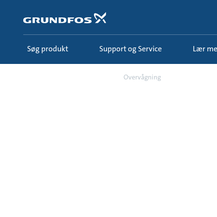
Gå
til
hovedindhold
Søg produkt
Support og Service
Lær m
Support og Service
Overvågning