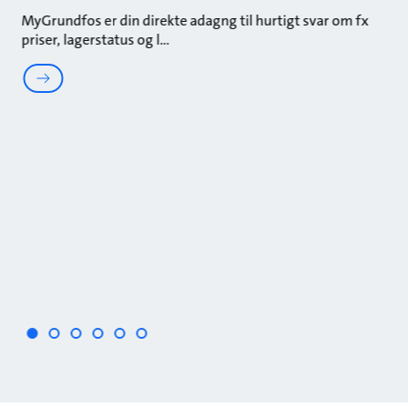
MyGrundfos er din direkte adagng til hurtigt svar om fx
Fi
priser, lagerstatus og l
My