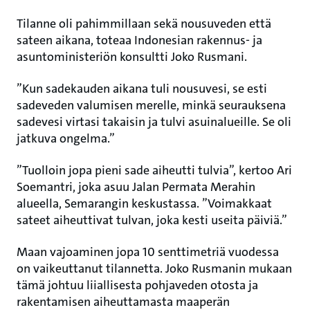
Tilanne oli pahimmillaan sekä nousuveden että
sateen aikana, toteaa Indonesian rakennus- ja
asuntoministeriön konsultti Joko Rusmani.
”Kun sadekauden aikana tuli nousuvesi, se esti
sadeveden valumisen merelle, minkä seurauksena
sadevesi virtasi takaisin ja tulvi asuinalueille. Se oli
jatkuva ongelma.”
”Tuolloin jopa pieni sade aiheutti tulvia”, kertoo Ari
Soemantri, joka asuu Jalan Permata Merahin
alueella, Semarangin keskustassa. ”Voimakkaat
sateet aiheuttivat tulvan, joka kesti useita päiviä.”
Maan vajoaminen jopa 10 senttimetriä vuodessa
on vaikeuttanut tilannetta. Joko Rusmanin mukaan
tämä johtuu liiallisesta pohjaveden otosta ja
rakentamisen aiheuttamasta maaperän