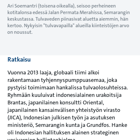
Ari Soemantri (toisena oikealla), seisoo perheineen
kotitalonsa edessä Jalan Permata Merahissa, Semarangin
keskustassa. Tulvaveden piinasivat aluetta aiemmin, hän
kertoo. Nykyisin "tulvavapailla" alueilla kiinteistöjen arvo
on noussut.
Ratkaisu
Vuonna 2013 laaja, globaali tiimi alkoi
rakentamaan tyhjennyspumppuasemaa, joka
pystyisi toimimaan hankalissa tulvaolosuhteissa.
Ryhmään kuuluivat indonesialainen urakoitsija
Brantas, japanilainen konsultti Oriental,
japanilainen kansainvälisen yhteistyön virasto
(JICA), Indonesian julkisen työn ja asutuksen
ministeriö, Semarangin kunta ja Grundfos. Hanke
oli Indonesian hallituksen alainen strateginen
vesivarojen hallintaohjelma.