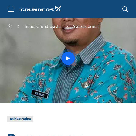
Siirry
pääsisältöön
Tietoa Grundfosista
Asiakastarinat
play
button
Asiakastarina