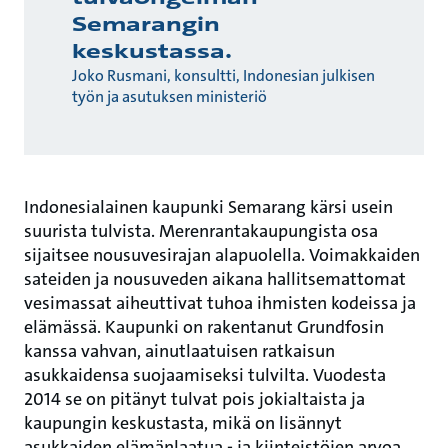
Semarangin
keskustassa.
Joko Rusmani, konsultti, Indonesian julkisen
työn ja asutuksen ministeriö
Indonesialainen kaupunki Semarang kärsi usein
suurista tulvista. Merenrantakaupungista osa
sijaitsee nousuvesirajan alapuolella. Voimakkaiden
sateiden ja nousuveden aikana hallitsemattomat
vesimassat aiheuttivat tuhoa ihmisten kodeissa ja
elämässä. Kaupunki on rakentanut Grundfosin
kanssa vahvan, ainutlaatuisen ratkaisun
asukkaidensa suojaamiseksi tulvilta. Vuodesta
2014 se on pitänyt tulvat pois jokialtaista ja
kaupungin keskustasta, mikä on lisännyt
asukkaiden elämänlaatua - ja kiinteistöjen arvoa.