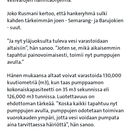
Joko Rusmani kertoo, että hankeryhmä sulki
kahden tärkeimmän joen - Semarang- ja Barujokien
- suut.
”Ja nyt yläjuoksulta tuleva vesi varastoidaan
altaisiin”, hän sanoo. ”Joten se, mikä aikaisemmin
tapahtui painovoimaisesti, toimii nyt pumppujen
avulla.”
Hänen mukaansa altaat voivat varastoida 130,000
kuutiometriä (m3), kun taas pumppaamon
kokonaiskapasiteetti on 35 m3 sekunnissa eli
126,000 m3 tunnissa. Luotettavuus on
ehdottoman tärkeää. ”Koska kaikki tapahtuu nyt
pumppujen avulla, pumppujen odotetaan toimivan
vuorokauden ympäri, jotta vesi voidaan pumpata
aina tarvittaessa häiriöttä”, hän sanoo.