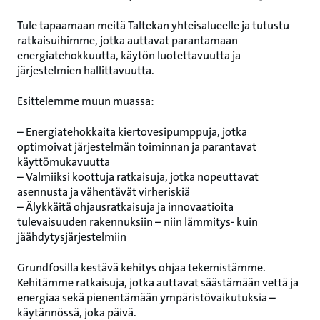
Tule tapaamaan meitä Taltekan yhteisalueelle ja tutustu
ratkaisuihimme, jotka auttavat parantamaan
energiatehokkuutta, käytön luotettavuutta ja
järjestelmien hallittavuutta.
Esittelemme muun muassa:
– Energiatehokkaita kiertovesipumppuja, jotka
optimoivat järjestelmän toiminnan ja parantavat
käyttömukavuutta
– Valmiiksi koottuja ratkaisuja, jotka nopeuttavat
asennusta ja vähentävät virheriskiä
– Älykkäitä ohjausratkaisuja ja innovaatioita
tulevaisuuden rakennuksiin – niin lämmitys- kuin
jäähdytysjärjestelmiin
Grundfosilla kestävä kehitys ohjaa tekemistämme.
Kehitämme ratkaisuja, jotka auttavat säästämään vettä ja
energiaa sekä pienentämään ympäristövaikutuksia –
käytännössä, joka päivä.