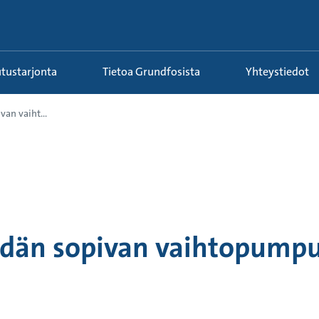
utustarjonta
Tietoa Grundfosista
Yhteystiedot
an vaiht...
ydän sopivan vaihtopump