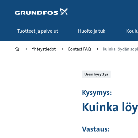
Siirry
pääsisältöön
Tuotteet ja palvelut
Huolto ja tuki
Koul
Yhteystiedot
Contact FAQ
Kuinka löydän sopiv
Usein kysyttyä
Kysymys:
Kuinka lö
Vastaus: