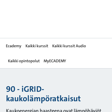
Ecademy
Kaikki kurssit
Kaikki kurssit Audio
Kaikki opintopolut
MyECADEMY
90 - iGRID-
kaukolämpöratkaisut
Kaukoenergian haasteena ovat lämpöhäviöt