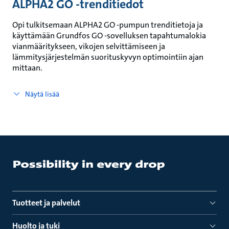
ALPHA2 GO -trenditiedot
Opi tulkitsemaan ALPHA2 GO ‑pumpun trenditietoja ja
käyttämään Grundfos GO ‑sovelluksen tapahtumalokia
vianmääritykseen, vikojen selvittämiseen ja
lämmitysjärjestelmän suorituskyvyn optimointiin ajan
mittaan.
Näytä lisää
Tuotteet ja palvelut
Huolto ja tuki