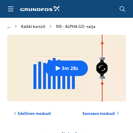
Siirry
pääsisältöön
Kaikki kurssit
103 - ALPHA GO ‑sarja
3m 28s
Edellinen moduuli
Seuraava moduuli