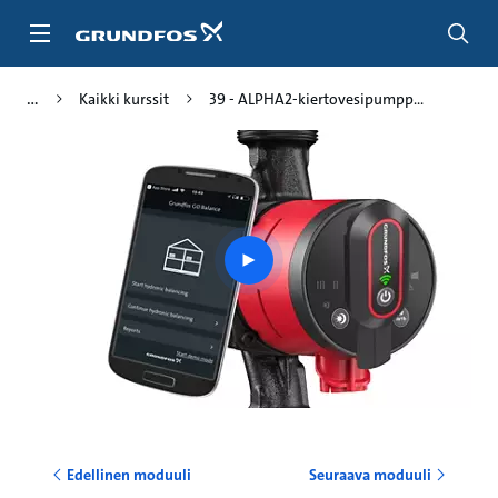
Siirry
pääsisältöön
Kaikki kurssit
39 - ALPHA2-kiertovesipumpp...
Play
video
Edellinen moduuli
Seuraava moduuli