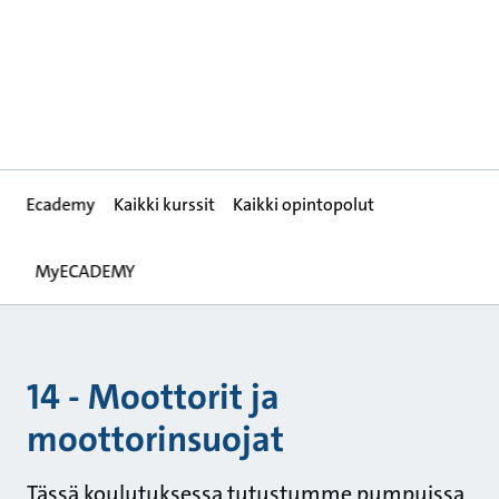
Ecademy
Kaikki kurssit
Kaikki opintopolut
MyECADEMY
14 - Moottorit ja
moottorinsuojat
Tässä koulutuksessa tutustumme pumpuissa