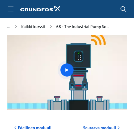
Siirry
pääsisältöön
Kaikki kurssit
68 - The Industrial Pump So...
Play
video
Edellinen moduuli
Seuraava moduuli