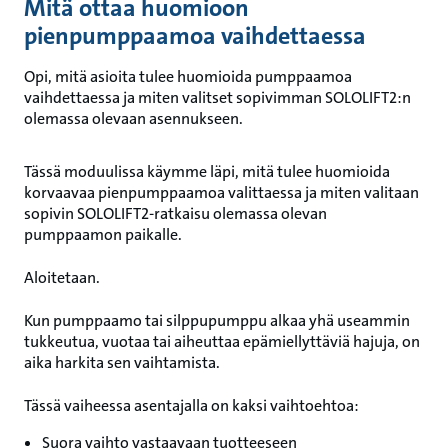
Mitä ottaa huomioon
pienpumppaamoa vaihdettaessa
Opi, mitä asioita tulee huomioida pumppaamoa
vaihdettaessa ja miten valitset sopivimman SOLOLIFT2:n
olemassa olevaan asennukseen.
Tässä moduulissa käymme läpi, mitä tulee huomioida
korvaavaa pienpumppaamoa valittaessa ja miten valitaan
sopivin SOLOLIFT2‑ratkaisu olemassa olevan
pumppaamon paikalle.
Aloitetaan.
Kun pumppaamo tai silppupumppu alkaa yhä useammin
tukkeutua, vuotaa tai aiheuttaa epämiellyttäviä hajuja, on
aika harkita sen vaihtamista.
Tässä vaiheessa asentajalla on kaksi vaihtoehtoa:
Suora vaihto vastaavaan tuotteeseen