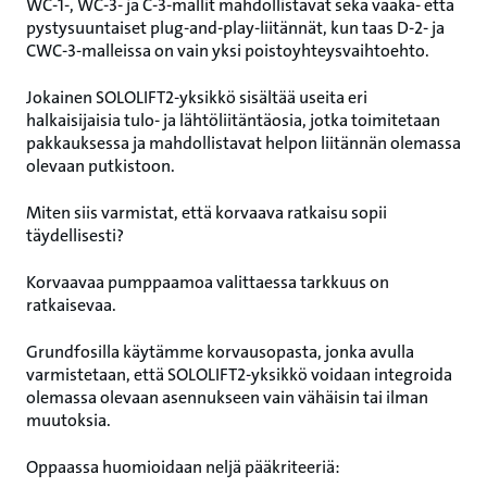
WC‑1‑, WC‑3‑ ja C‑3‑mallit mahdollistavat sekä vaaka‑ että
pystysuuntaiset plug‑and‑play‑liitännät, kun taas D‑2‑ ja
CWC‑3‑malleissa on vain yksi poistoyhteysvaihtoehto.
Jokainen SOLOLIFT2‑yksikkö sisältää useita eri
halkaisijaisia tulo‑ ja lähtöliitäntäosia, jotka toimitetaan
pakkauksessa ja mahdollistavat helpon liitännän olemassa
olevaan putkistoon.
Miten siis varmistat, että korvaava ratkaisu sopii
täydellisesti?
Korvaavaa pumppaamoa valittaessa tarkkuus on
ratkaisevaa.
Grundfosilla käytämme korvausopasta, jonka avulla
varmistetaan, että SOLOLIFT2‑yksikkö voidaan integroida
olemassa olevaan asennukseen vain vähäisin tai ilman
muutoksia.
Oppaassa huomioidaan neljä pääkriteeriä: