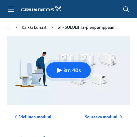
Siirry
pääsisältöön
Kaikki kurssit
61 - SOLOLIFT2-pienpumppaam...
3m 40s
Edellinen moduuli
Seuraava moduuli