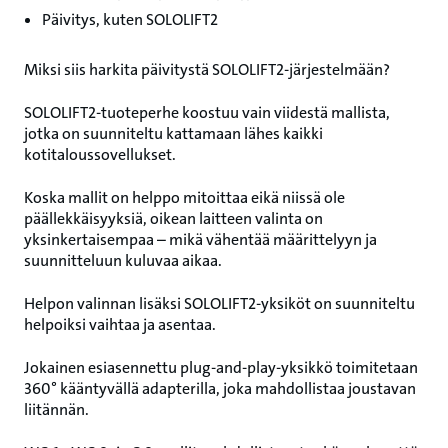
Päivitys, kuten SOLOLIFT2
Miksi siis harkita päivitystä SOLOLIFT2‑järjestelmään?
SOLOLIFT2‑tuoteperhe koostuu vain viidestä mallista,
jotka on suunniteltu kattamaan lähes kaikki
kotitaloussovellukset.
Koska mallit on helppo mitoittaa eikä niissä ole
päällekkäisyyksiä, oikean laitteen valinta on
yksinkertaisempaa – mikä vähentää määrittelyyn ja
suunnitteluun kuluvaa aikaa.
Helpon valinnan lisäksi SOLOLIFT2‑yksiköt on suunniteltu
helpoiksi vaihtaa ja asentaa.
Jokainen esiasennettu plug‑and‑play‑yksikkö toimitetaan
360° kääntyvällä adapterilla, joka mahdollistaa joustavan
liitännän.