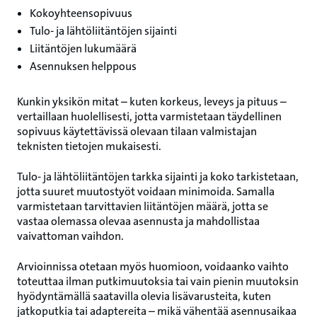
Kokoyhteensopivuus
Tulo‑ ja lähtöliitäntöjen sijainti
Liitäntöjen lukumäärä
Asennuksen helppous
Kunkin yksikön mitat – kuten korkeus, leveys ja pituus –
vertaillaan huolellisesti, jotta varmistetaan täydellinen
sopivuus käytettävissä olevaan tilaan valmistajan
teknisten tietojen mukaisesti.
Tulo‑ ja lähtöliitäntöjen tarkka sijainti ja koko tarkistetaan,
jotta suuret muutostyöt voidaan minimoida. Samalla
varmistetaan tarvittavien liitäntöjen määrä, jotta se
vastaa olemassa olevaa asennusta ja mahdollistaa
vaivattoman vaihdon.
Arvioinnissa otetaan myös huomioon, voidaanko vaihto
toteuttaa ilman putkimuutoksia tai vain pienin muutoksin
hyödyntämällä saatavilla olevia lisävarusteita, kuten
jatkoputkia tai adaptereita – mikä vähentää asennusaikaa