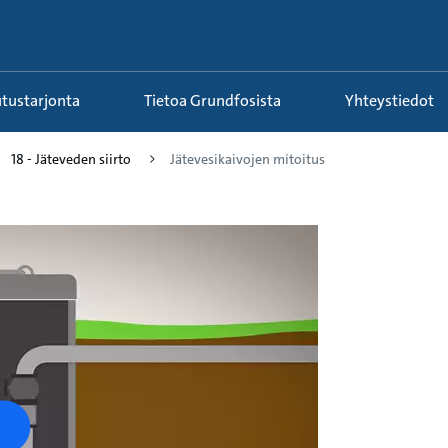
utustarjonta
Tietoa Grundfosista
Yhteystiedot
18 - Jäteveden siirto
Jätevesikaivojen mitoitus