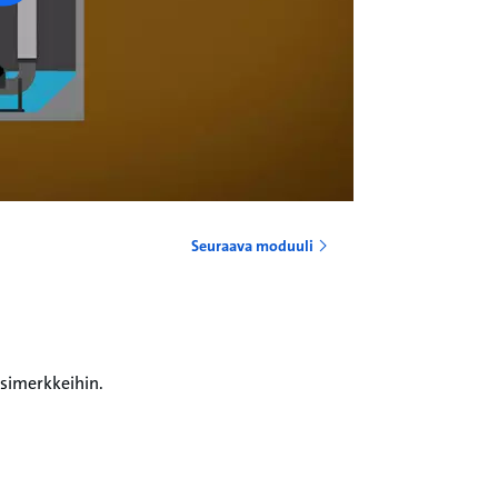
Seuraava moduuli
esimerkkeihin.