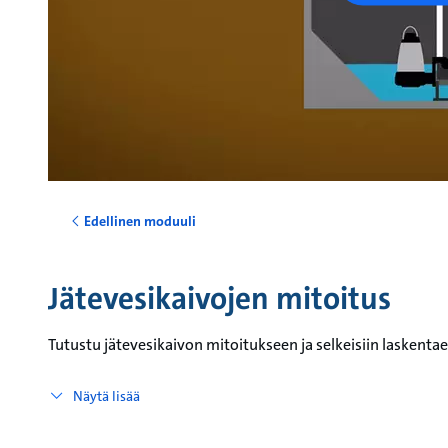
Edellinen moduuli
Jätevesikaivojen mitoitus
Tutustu jätevesikaivon mitoitukseen ja selkeisiin laskenta
Näytä lisää