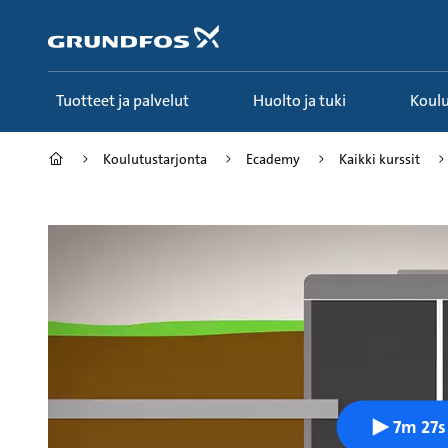
Siirry
pääsisältöön
Tuotteet ja palvelut
Huolto ja tuki
Koul
Koulutustarjonta
Ecademy
Kaikki kurssit
7m 27s