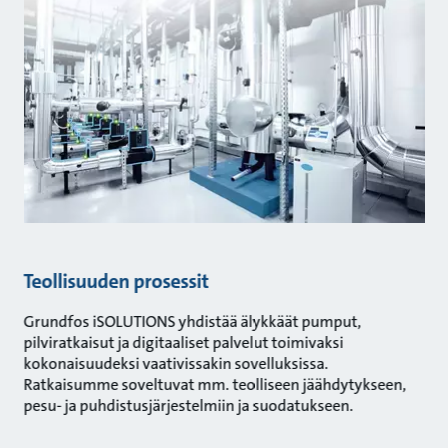
Teollisuuden prosessit
Grundfos iSOLUTIONS yhdistää älykkäät pumput,
pilviratkaisut ja digitaaliset palvelut toimivaksi
kokonaisuudeksi vaativissakin sovelluksissa.
Ratkaisumme soveltuvat mm. teolliseen jäähdytykseen,
pesu- ja puhdistusjärjestelmiin ja suodatukseen.