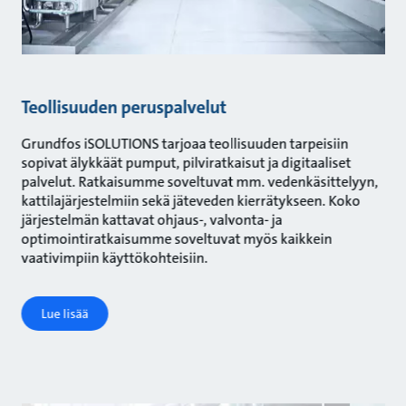
Teollisuuden peruspalvelut
Grundfos iSOLUTIONS tarjoaa teollisuuden tarpeisiin
sopivat älykkäät pumput, pilviratkaisut ja digitaaliset
palvelut. Ratkaisumme soveltuvat mm. vedenkäsittelyyn,
kattilajärjestelmiin sekä jäteveden kierrätykseen. Koko
järjestelmän kattavat ohjaus-, valvonta- ja
optimointiratkaisumme soveltuvat myös kaikkein
vaativimpiin käyttökohteisiin.
Lue lisää