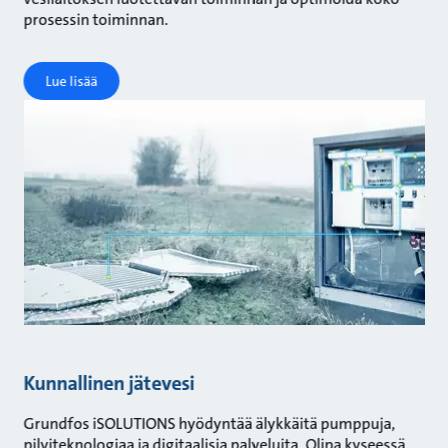
prosessin toiminnan.
Lue lisää
Kunnallinen jätevesi
Grundfos iSOLUTIONS hyödyntää älykkäitä pumppuja,
pilviteknologiaa ja digitaalisia palveluita. Olipa kyseessä