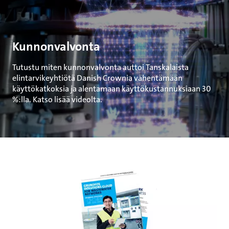
Kunnonvalvonta
Tutustu miten kunnonvalvonta auttoi Tanskalaista
elintarvikeyhtiötä Danish Crownia vähentämään
käyttökatkoksia ja alentamaan käyttökustannuksiaan 30
%:lla. Katso lisää videolta.