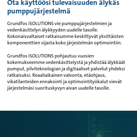
Ota käyttöösi tulevaisuuden älykäs
pumppujärjestelmä
Grundfos iSOLUTIONS vie pumppujärjestelmien ja
vedenkäsittelyn älykkyyden uudelle tasolle.
Kokonaisvaltaiset ratkaisumme keskittyvät yksittäisten
komponenttien sijasta koko järjestelmän optimointiin.
Grundfos iSOLUTIONS pohjautuu vuosien
kokemukseemme vedenkäsittelystä ja yhdistää älykkäät
pumput, pilviteknologian ja digitaaliset palvelut yhdeksi
ratkaisuksi. Reaaliaikainen valvonta, etäohjaus,
vikatilanteiden ennakointi ja optimointityökalut vievät
järjestelmäsi suorituskyvyn aivan uudelle tasolle.