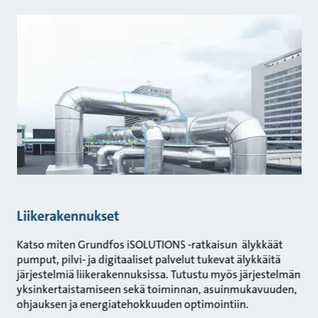
Liikerakennukset
Katso miten Grundfos iSOLUTIONS -ratkaisun älykkäät
pumput, pilvi- ja digitaaliset palvelut tukevat älykkäitä
järjestelmiä liikerakennuksissa. Tutustu myös järjestelmän
yksinkertaistamiseen sekä toiminnan, asuinmukavuuden,
ohjauksen ja energiatehokkuuden optimointiin.