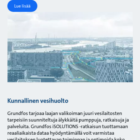
Lue lisää
Kunnallinen vesihuolto
Grundfos tarjoaa laajan valikoiman juuri vesilaitosten
tarpeisiin suunniteltuja älykkäitä pumppuja, ratkaisuja ja
palveluita. Grundfos iSOLUTIONS -ratkaisun tuottamaan
reaaliaikaista dataa hyödyntämällä voit varmistaa
vesilaitoksen luotettavan toiminnan ja optimoida koko