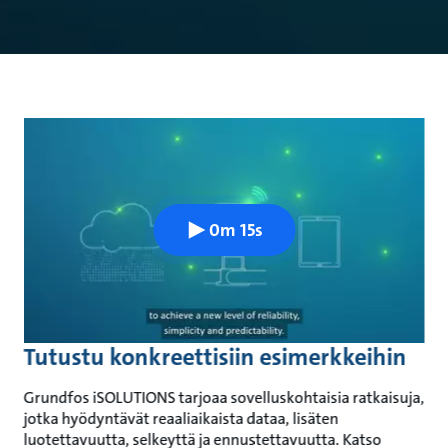
0m 15s
Tutustu konkreettisiin esimerkkeihin
Grundfos iSOLUTIONS tarjoaa sovelluskohtaisia ratkaisuja,
jotka hyödyntävät reaaliaikaista dataa, lisäten
luotettavuutta, selkeyttä ja ennustettavuutta. Katso