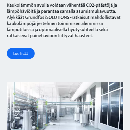
Kaukolämmön avulla voidaan vähentää CO2-päästöjä ja
lämpöhäviöitä ja parantaa samalla asumismukavuutta.
Älykkäät Grundfos iSOLUTIONS -ratkaisut mahdollistavat
kaukolämpöjärjestelmen toimimisen alemmissa
lämpötiloissa ja optimaalisella hyötysuhteella sekä
ratkaisevat painehäviöön liittyvät haasteet.
Lue lisää