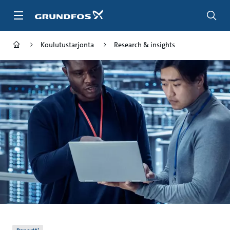
Siirry
pääsisältöön
Koulutustarjonta
Research & insights