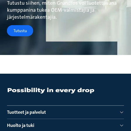
Tutustu siihen, miten Grundfos voi luotettavana
kumppanina tukea OEM-valmistajia ja
järjestelmärakentajia.
Tutustu
Tuotteet ja palvelut
Huolto ja tuki