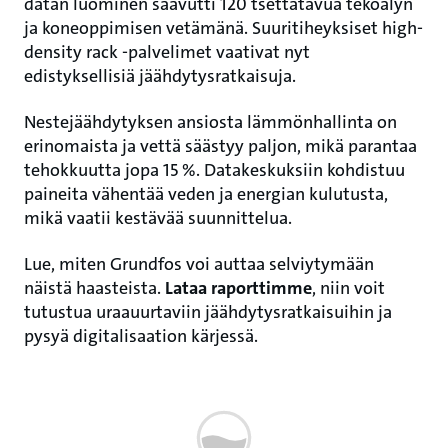
datan luominen saavutti 120 tsettatavua tekoälyn
ja koneoppimisen vetämänä. Suuritiheyksiset high-
density rack ‑palvelimet vaativat nyt
edistyksellisiä jäähdytysratkaisuja.
Nestejäähdytyksen ansiosta lämmönhallinta on
erinomaista ja vettä säästyy paljon, mikä parantaa
tehokkuutta jopa 15 %. Datakeskuksiin kohdistuu
paineita vähentää veden ja energian kulutusta,
mikä vaatii kestävää suunnittelua.
Lue, miten Grundfos voi auttaa selviytymään
näistä haasteista.
Lataa raporttimme
, niin voit
tutustua uraauurtaviin jäähdytysratkaisuihin ja
pysyä digitalisaation kärjessä.