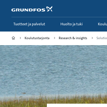
Siirry
pääsisältöön
Tuotteet ja palvelut
Huolto ja tuki
Koul
Koulutustarjonta
Research & insights
Solutio