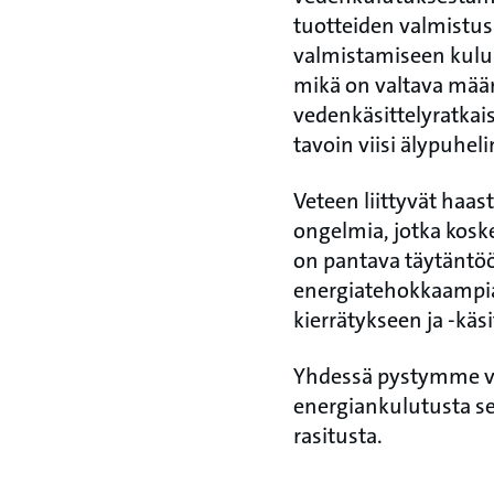
tuotteiden valmistus
valmistamiseen kuluu
mikä on valtava määr
vedenkäsittelyratkai
tavoin viisi älypuhel
Veteen liittyvät haast
ongelmia, jotka koske
on pantava täytäntöö
energiatehokkaampia 
kierrätykseen ja -käs
Yhdessä pystymme v
energiankulutusta s
rasitusta.