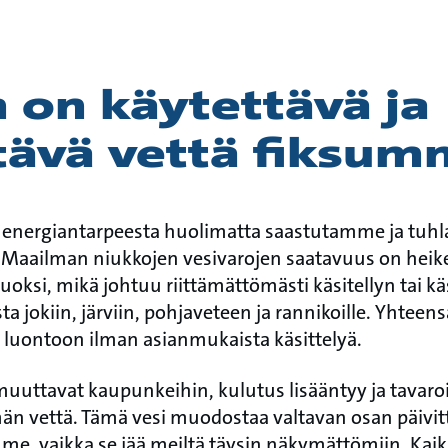
 on käytettävä ja
tävä vettä fiksum
a energiantarpeesta huolimatta saastutamme ja tu
Maailman niukkojen vesivarojen saatavuus on hei
oksi, mikä johtuu riittämättömästi käsitellyn tai 
a jokiin, järviin, pohjaveteen ja rannikoille. Yhteen
 luontoon ilman asianmukaista käsittelyä.
uttavat kaupunkeihin, kulutus lisääntyy ja tavar
n vettä. Tämä vesi muodostaa valtavan osan päivit
e, vaikka se jää meiltä täysin näkymättömiin. Ka