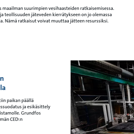
tys maailman suurimpien vesihaasteiden ratkaisemisessa.
a teollisuuden jäteveden kierrätykseen on jo olemassa
a. Nämä ratkaisut voivat muuttaa jätteen resurssiksi.
en
la
iin paikan päällä
russuodatus ja esikäsittely
istamolle. Grundfos
telmän CED:n