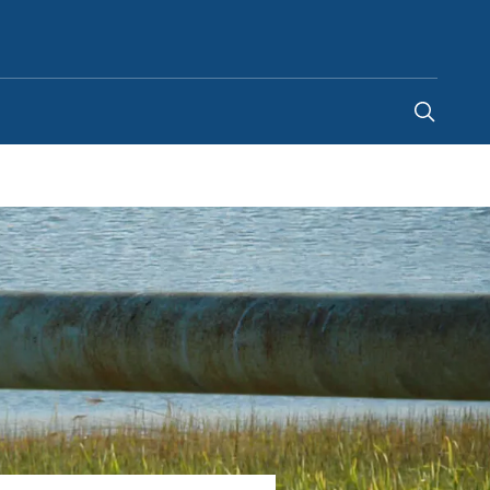
Finland
-
FI