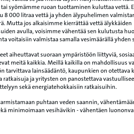
 tai syömämme ruoan tuottaminen kuluttaa vettä. E
 8 000 litraa vettä ja yhden älypuhelimen valmistami
ä. Mutta jos alkaisimme kierrättää vettä älykkäiden
suiden avulla, voisimme vähentää sen kulutusta huo
inta voitaisiin valmistaa samalla vesimäärällä yhden s
eet aiheuttavat suoraan ympäristöön liittyviä, sosiaal
vat meitä kaikkia. Meillä kaikilla on mahdollisuus va
n tarvittava lainsäädäntö, kaupunkien on otettava k
ratkaisuja ja yritysten on panostettava vastuullise
ittelyyn sekä energiatehokkaisiin ratkaisuihin.
armistamaan puhtaan veden saannin, vähentämään
ekä minimoimaan vesihävikin - vähentäen luononva