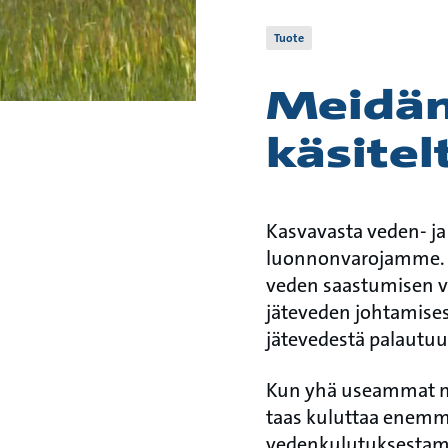
Tuote
Meidän
käsitel
Kasvavasta veden- j
luonnonvarojamme. 
veden saastumisen vu
jäteveden johtamisest
jätevedestä palautuu
Kun yhä useammat mu
taas kuluttaa enemmä
vedenkulutuksestamm