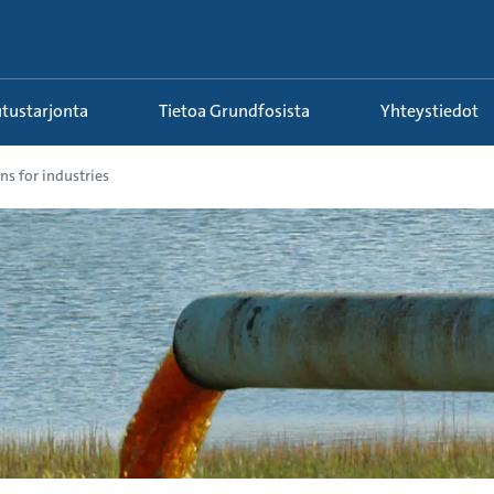
utustarjonta
Tietoa Grundfosista
Yhteystiedot
ns for industries