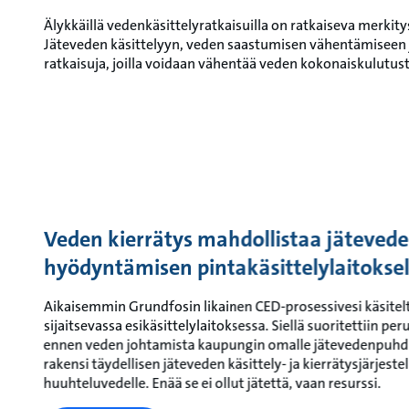
Älykkäillä vedenkäsittelyratkaisuilla on ratkaiseva merki
Jäteveden käsittelyyn, veden saastumisen vähentämiseen j
ratkaisuja, joilla voidaan vähentää veden kokonaiskulutust
Veden kierrätys mahdollistaa jäteved
hyödyntämisen pintakäsittelylaitoksel
Aikaisemmin Grundfosin likainen CED-prosessivesi käsitelt
sijaitsevassa esikäsittelylaitoksessa. Siellä suoritettiin pe
ennen veden johtamista kaupungin omalle jätevedenpuhd
rakensi täydellisen jäteveden käsittely- ja kierrätysjärjes
huuhteluvedelle. Enää se ei ollut jätettä, vaan resurssi.