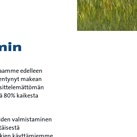
min
hlaamme edelleen
kentynyt makean
käsittelemättömän
sä 80% kaikesta
oiden valmistaminen
täisestä
ikkien käyttämiemme