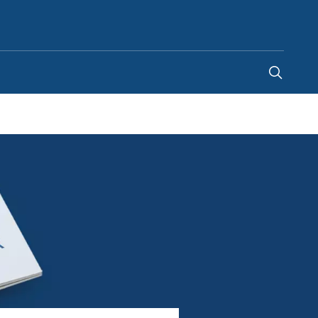
Finland
-
FI