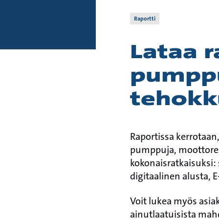
Raportti
Lataa r
pumppu
tehokk
Raportissa kerrotaa
pumppuja, moottorei
kokonaisratkaisuksi:
digitaalinen alusta,
Voit lukea myös asi
ainutlaatuisista mah