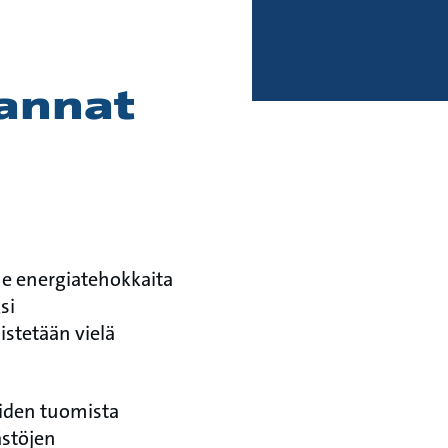
rannat
e energiatehokkaita
si
istetään vielä
iden tuomista
ästöjen