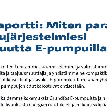
aportti: Miten pa
järjestelmiesi
uutta E-pumpuilla
n, miten kehitämme, suunnittelemme ja valmistamm
ta ja taajuusmuuttajia ja yhdistämme ne kompaktik
 sähköisesti ohjattavaksi E-pumpuksi. Kun tähän yhd
 E-pumppujen edut korostuvat entisestään.
akkaidemme kokemuksia Grundfos E-pumpuista ja ni
dollisuuksista energiankulutuksen ja hiilidioksidipä