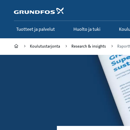
Siirry
pääsisältöön
Tuotteet ja palvelut
Huolto ja tuki
Koul
Koulutustarjonta
Research & insights
Raport