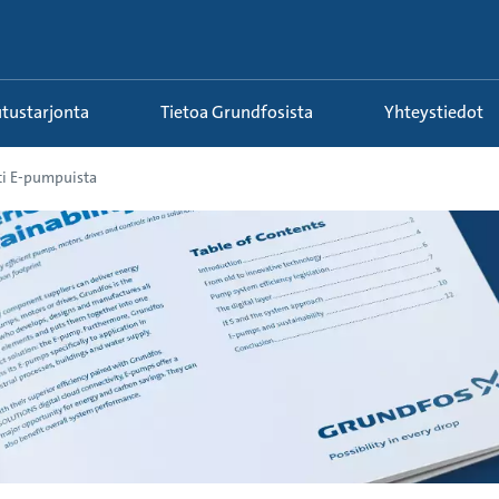
utustarjonta
Tietoa Grundfosista
Yhteystiedot
ti E-pumpuista