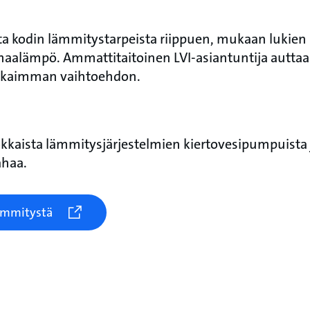
ita kodin lämmitystarpeista riippuen, mukaan luki
aalämpö. Ammattitaitoinen LVI-asiantuntija auttaa 
kkaimman vaihtoehdon.
kkaista lämmitysjärjestelmien kiertovesipumpuista ja
ahaa.
ämmitystä