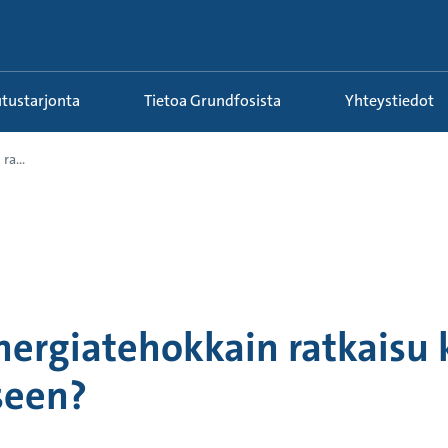
utustarjonta
Tietoa Grundfosista
Yhteystiedot
ra...
ergiatehokkain ratkaisu 
seen?