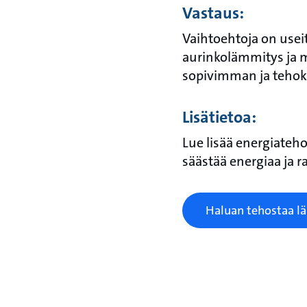
Vastaus:
Vaihtoehtoja on use
aurinkolämmitys ja m
sopivimman ja teho
Lisätietoa:
Lue lisää energiateho
säästää energiaa ja r
Haluan tehostaa l