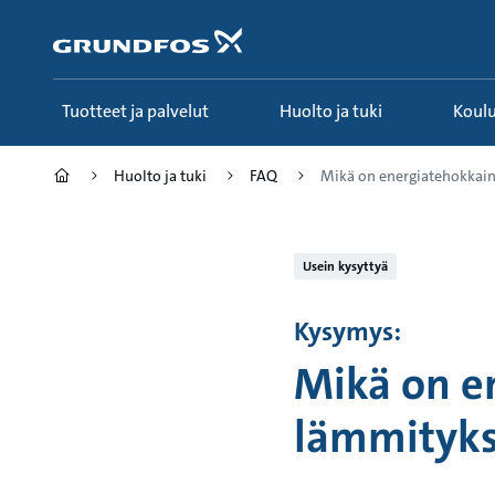
Siirry
pääsisältöön
Tuotteet ja palvelut
Huolto ja tuki
Koul
Huolto ja tuki
FAQ
Mikä on energiatehokkain 
Usein kysyttyä
Kysymys:
Mikä on en
lämmityk